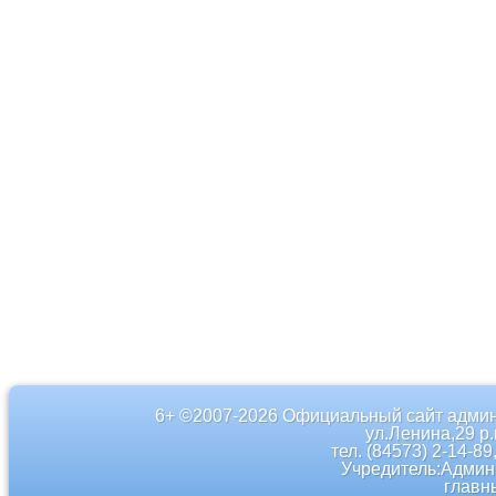
6+ ©2007-2026 Официальный сайт админ
ул.Ленина,29 р
тел. (84573) 2-14-89
Учредитель:Админ
главн