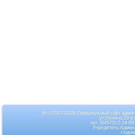
6+ ©2007-2026 Официальный сайт админ
ул.Ленина,29 р
тел. (84573) 2-14-89
Учредитель:Админ
главн