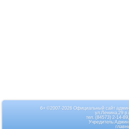
6+ ©2007-2026 Официальный сайт админ
ул.Ленина,29 р
тел. (84573) 2-14-89
Учредитель:Админ
главн