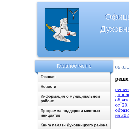
Офици
Духовн
Главное меню
06.03.
Главная
решен
Новости
решени
допол
Информация о муниципальном
образ
районе
от 20
образ
Программа поддержки местных
на 202
инициатив
Книга памяти Духовницкого района