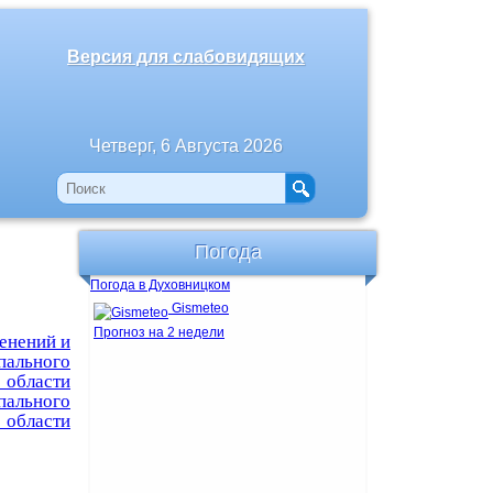
Версия для слабовидящих
Четверг, 6 Августа 2026
Погода
Погода в Духовницком
Gismeteo
Прогноз на 2 недели
енений и
пального
 области
пального
 области