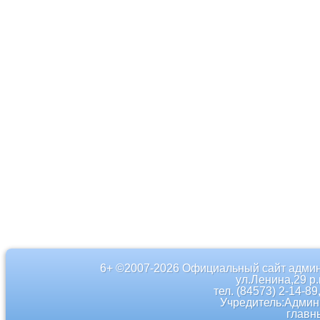
6+ ©2007-2026 Официальный сайт админ
ул.Ленина,29 р
тел. (84573) 2-14-89
Учредитель:Админ
главн