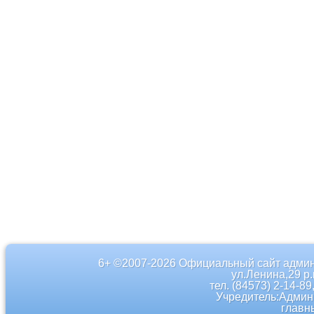
6+ ©2007-2026 Официальный сайт админ
ул.Ленина,29 р
тел. (84573) 2-14-89
Учредитель:Админ
главн