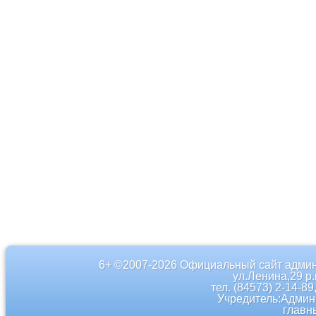
6+ ©2007-2026 Официальный сайт админ
ул.Ленина,29 р
тел. (84573) 2-14-89
Учредитель:Админ
главн