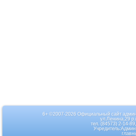
6+ ©2007-2026 Официальный сайт админ
ул.Ленина,29 р
тел. (84573) 2-14-89
Учредитель:Админ
главн