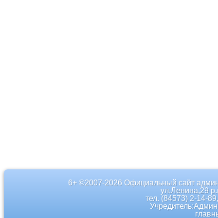
6+ ©2007-2026 Официальный сайт админ
ул.Ленина,29 р
тел. (84573) 2-14-89
Учредитель:Админ
главн