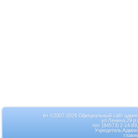
6+ ©2007-2026 Официальный сайт админ
ул.Ленина,29 р
тел. (84573) 2-14-89
Учредитель:Админ
главн