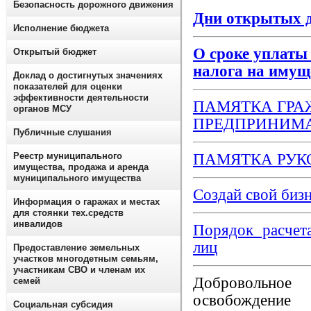
Безопасность дорожного движения
Дни открытых дв
Исполнение бюджета
О сроке уплаты 
Открытый бюджет
налога на имуще
Доклад о достигнутых значениях
показателей для оценки
эффективности деятельности
ПАМЯТКА ГР
органов МСУ
ПРЕДПРИНИМ
Публичные слушания
Реестр муниципального
ПАМЯТКА РУ
имущества, продажа и аренда
муниципального имущества
Создай свой биз
Информация о гаражах и местах
для стоянки тех.средств
инвалидов
Порядок расчет
лиц
Предоставление земельных
участков многодетным семьям,
участникам СВО и членам их
Добровольное
семей
освобождение
Социальная субсидия