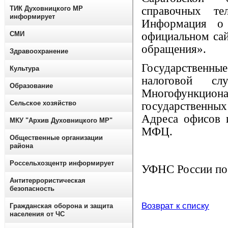
ТИК Духовницкого МР
справочных те
информирует
Информация о 
СМИ
официальном сай
обращения».
Здравоохранение
Государственны
Культура
налоговой с
Образование
Многофункцио
Сельское хозяйство
государственн
Адреса офисов 
МКУ "Архив Духовницкого МР"
МФЦ.
Общественные организации
района
Россельхозцентр информирует
УФНС России по 
Антитеррористическая
безопасность
Возврат к списку
Гражданская оборона и защита
населения от ЧС