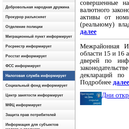
совершенные на
Добровольная народная дружина
валютного законо
активы от номи
Прокурор разъясняет
(реальному) вла
Отделение полиции
далее
Миграционный пункт информирует
Межрайонная 
Росреестр информирует
области 15 и 16 
Росстат информирует
дверей по инф
ФСС информирует
законодательст
деклараций по
Налоговая служба информирует
Подробнее
дале
Социальный фонд информирует
Дни откр
Центр занятости информирует
МФЦ информирует
Защита прав потребителей
Информация для субъектов