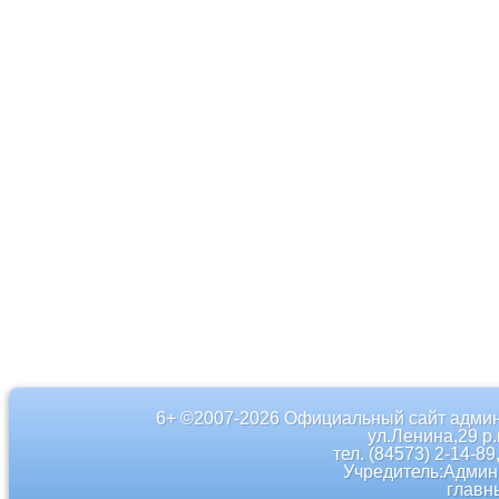
6+ ©2007-2026 Официальный сайт админ
ул.Ленина,29 р
тел. (84573) 2-14-89
Учредитель:Админ
главн