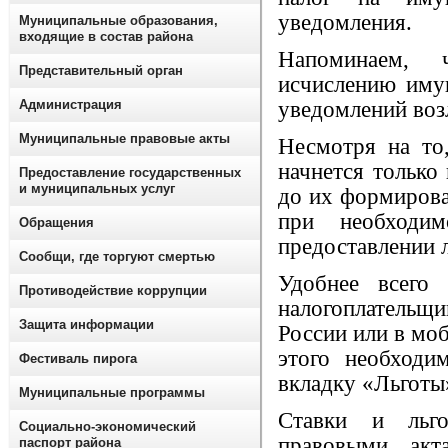
уведомления.
Муниципальные образования,
входящие в состав района
Напоминаем, 
Представительный орган
исчислению иму
Администрация
уведомлений воз
Муниципальные правовые акты
Несмотря на то
начнется только 
Предоставление государственных
и муниципальных услуг
до их формирова
при необходим
Обращения
предоставлении 
Сообщи, где торгуют смертью
Удобнее всего
Противодействие коррупции
налогоплательщ
Защита информации
России или в мо
этого необходи
Фестиваль пирога
вкладку «Льготы
Муниципальные программы
Ставки и льго
Социально-экономический
правовыми акт
паспорт района