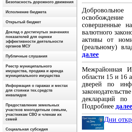
Безопасность дорожного движения
Добровольное
Исполнение бюджета
освобождение
Открытый бюджет
совершенные на
валютного законо
Доклад о достигнутых значениях
показателей для оценки
активы от номи
эффективности деятельности
(реальному) вла
органов МСУ
далее
Публичные слушания
Реестр муниципального
Межрайонная 
имущества, продажа и аренда
области 15 и 16 
муниципального имущества
дверей по инф
Информация о гаражах и местах
законодательст
для стоянки тех.средств
инвалидов
деклараций по
Подробнее
дале
Предоставление земельных
участков многодетным семьям,
участникам СВО и членам их
Дни откр
семей
Социальная субсидия