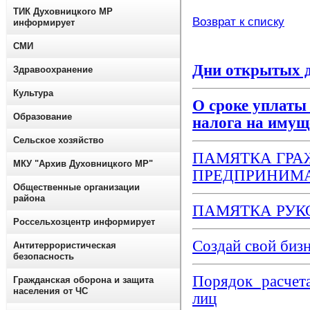
ТИК Духовницкого МР
Возврат к списку
информирует
СМИ
Дни открытых дв
Здравоохранение
Культура
О сроке уплаты 
Образование
налога на имуще
Сельское хозяйство
ПАМЯТКА ГР
МКУ "Архив Духовницкого МР"
ПРЕДПРИНИМ
Общественные организации
района
ПАМЯТКА РУ
Россельхозцентр информирует
Создай свой биз
Антитеррористическая
безопасность
Порядок расчет
Гражданская оборона и защита
населения от ЧС
лиц