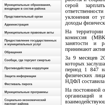
серой зарпла
Муниципальные образования,
входящие в состав района
ответственности
уклонения от у
Представительный орган
доходы физическ
Администрация
На территории
Муниципальные правовые акты
комиссия (МВК
Предоставление государственных
занятости и р
и муниципальных услуг
принимают активн
Обращения
За 9 месяцев 2
Сообщи, где торгуют смертью
которых заслуша
Противодействие коррупции
период 1 847 н
физических лиц
Защита информации
НДФЛ составила 
Фестиваль пирога
На постоянной о
Муниципальные программы
организаций и
Социально-экономический
взаимодейств
паспорт района