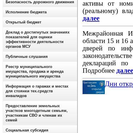
Безопасность дорожного движения
активы от номи
(реальному) вла
Исполнение бюджета
далее
Открытый бюджет
Межрайонная 
Доклад о достигнутых значениях
показателей для оценки
области 15 и 16 
эффективности деятельности
органов МСУ
дверей по инф
законодательст
Публичные слушания
деклараций по
Реестр муниципального
Подробнее
дале
имущества, продажа и аренда
муниципального имущества
Дни откр
Информация о гаражах и местах
для стоянки тех.средств
инвалидов
Предоставление земельных
участков многодетным семьям,
участникам СВО и членам их
семей
Социальная субсидия