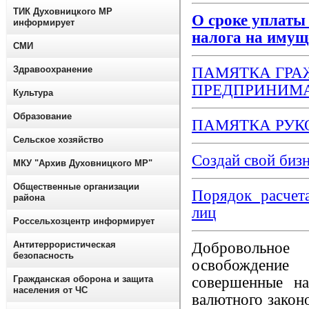
ТИК Духовницкого МР
О сроке уплаты 
информирует
налога на имуще
СМИ
Здравоохранение
ПАМЯТКА ГР
ПРЕДПРИНИМ
Культура
Образование
ПАМЯТКА РУ
Сельское хозяйство
Создай свой биз
МКУ "Архив Духовницкого МР"
Общественные организации
Порядок расчет
района
лиц
Россельхозцентр информирует
Антитеррористическая
Добровольное
безопасность
освобождение
Гражданская оборона и защита
совершенные на
населения от ЧС
валютного законо