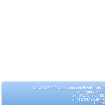
6+ ©2007-2026 Официальный сайт админ
ул.Ленина,29 р
тел. (84573) 2-14-89
Учредитель:Админ
главн