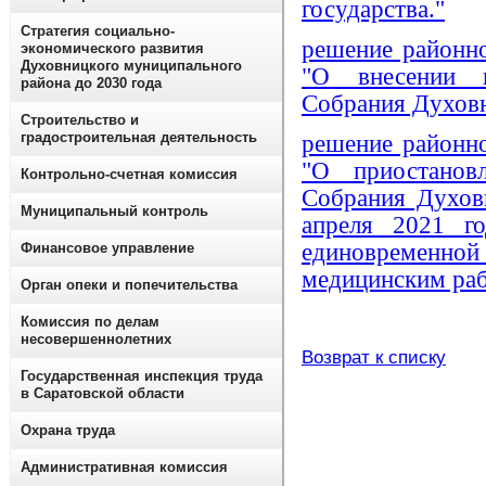
государства."
Стратегия социально-
решение районн
экономического развития
Духовницкого муниципального
"О внесении и
района до 2030 года
Собрания Духовн
Строительство и
градостроительная деятельность
решение районн
"О приостанов
Контрольно-счетная комиссия
Собрания Духов
Муниципальный контроль
апреля 2021 г
единовремен
Финансовое управление
медицинским ра
Орган опеки и попечительства
Комиссия по делам
несовершеннолетних
Возврат к списку
Государственная инспекция труда
в Саратовской области
Охрана труда
Административная комиссия