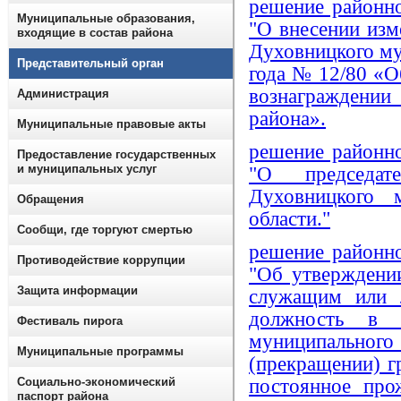
решение районн
Муниципальные образования,
"О внесении изм
входящие в состав района
Духовницкого му
Представительный орган
года № 12/80 «
вознаграждении
Администрация
района».
Муниципальные правовые акты
решение районн
Предоставление государственных
и муниципальных услуг
"О председате
Духовницкого 
Обращения
области."
Сообщи, где торгуют смертью
решение районн
Противодействие коррупции
"Об утверждени
Защита информации
служащим или 
должность в 
Фестиваль пирога
муниципальног
Муниципальные программы
(прекращении) г
Социально-экономический
постоянное про
паспорт района