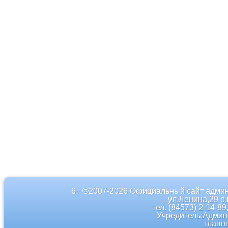
6+ ©2007-2026 Официальный сайт админ
ул.Ленина,29 р
тел. (84573) 2-14-89
Учредитель:Админ
главн