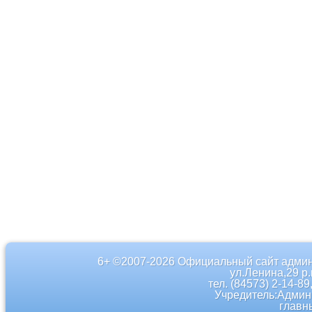
6+ ©2007-2026 Официальный сайт админ
ул.Ленина,29 р
тел. (84573) 2-14-89
Учредитель:Админ
главн