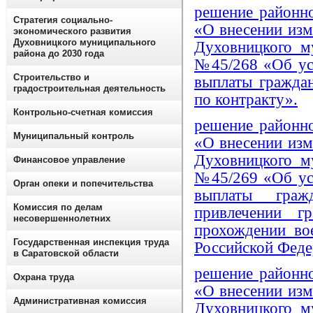
решение районн
Стратегия социально-
«О внесении изм
экономического развития
Духовницкого муниципального
Духовницкого му
района до 2030 года
№45/268 «Об ус
Строительство и
выплаты гражда
градостроительная деятельность
по контракту».
Контрольно-счетная комиссия
решение районн
Муниципальный контроль
«О внесении изм
Духовницкого му
Финансовое управление
№45/269 «Об ус
Орган опеки и попечительства
выплаты граж
Комиссия по делам
привлечении г
несовершеннолетних
прохождении в
Государственная инспекция труда
Российской Феде
в Саратовской области
решение районн
Охрана труда
«О внесении изм
Административная комиссия
Духовницкого му