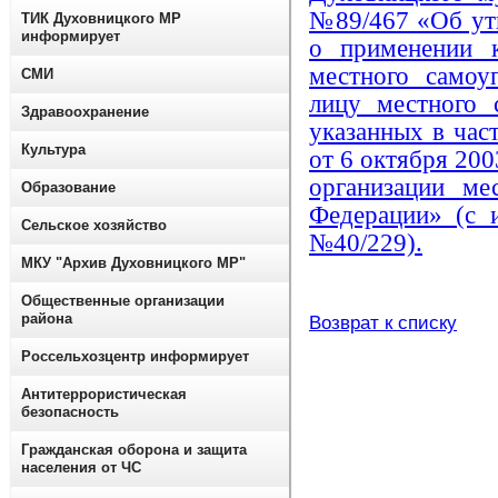
№89/467 «Об ут
ТИК Духовницкого МР
информирует
о применении к
местного самоу
СМИ
лицу местного 
Здравоохранение
указанных в част
Культура
от 6 октября 20
организации ме
Образование
Федерации» (с 
Сельское хозяйство
№40/229).
МКУ "Архив Духовницкого МР"
Общественные организации
района
Возврат к списку
Россельхозцентр информирует
Антитеррористическая
безопасность
Гражданская оборона и защита
населения от ЧС