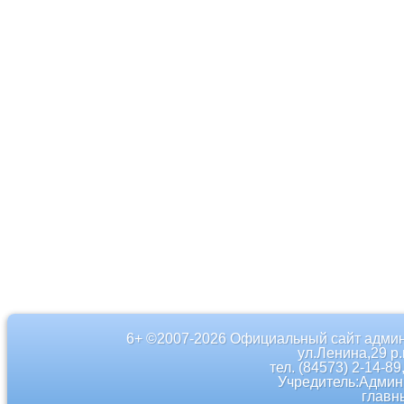
6+ ©2007-2026 Официальный сайт админ
ул.Ленина,29 р
тел. (84573) 2-14-89
Учредитель:Админ
главн