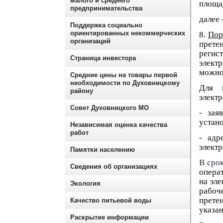
малого и среднего
площа
предпринимательства
далее 
Поддержка социально
ориентированных некоммерческих
8.
Пор
организаций
прете
регис
Страница инвестора
элект
можно
Средние цены на товары первой
необходимости по Духовницкому
Для п
району
элект
Совет Духовницкого МО
- зая
устан
Независимая оценка качества
работ
- адр
элект
Памятки населению
В сро
Сведения об организациях
опера
на эле
Экология
рабоч
прете
Качество питьевой воды
указа
Раскрытие информации