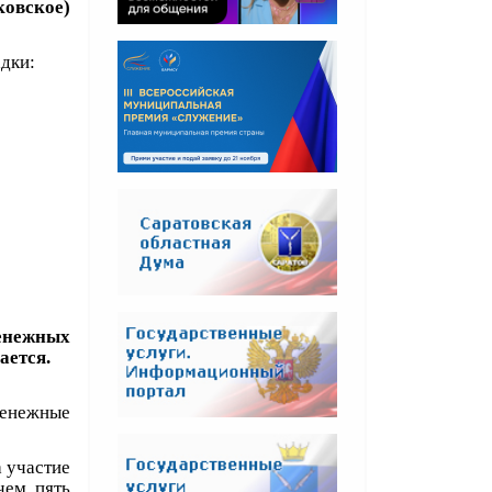
овское)
дки:
енежных
ается.
енежные
а участие
чем пять