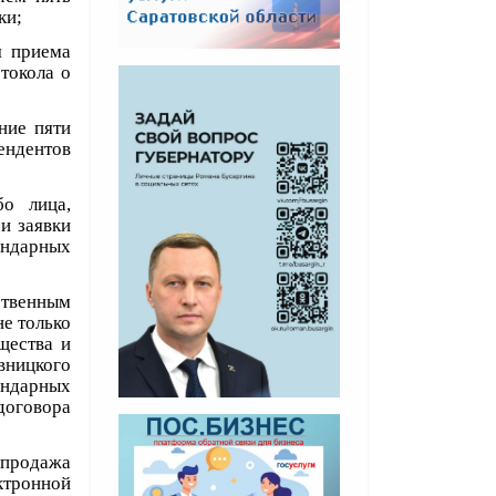
ки;
я приема
токола о
ние пяти
ендентов
бо лица,
и заявки
ендарных
ственным
не только
щества и
вницкого
ендарных
договора
и продажа
тронной