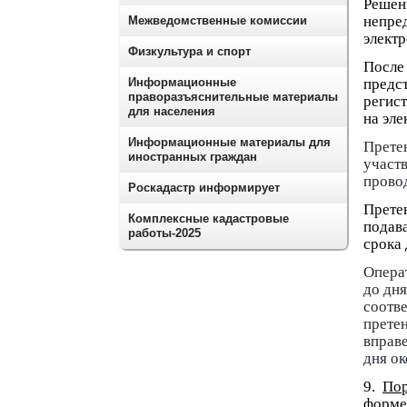
Решен
непре
Межведомственные комиссии
электр
Физкультура и спорт
После
Информационные
предс
праворазъяснительные материалы
регис
для населения
на эл
Информационные материалы для
Прете
иностранных граждан
участ
прово
Роскадастр информирует
Прете
Комплексные кадастровые
подав
работы-2025
срока 
Опера
до дня
соотв
прете
вправ
дня ок
9.
Пор
форме