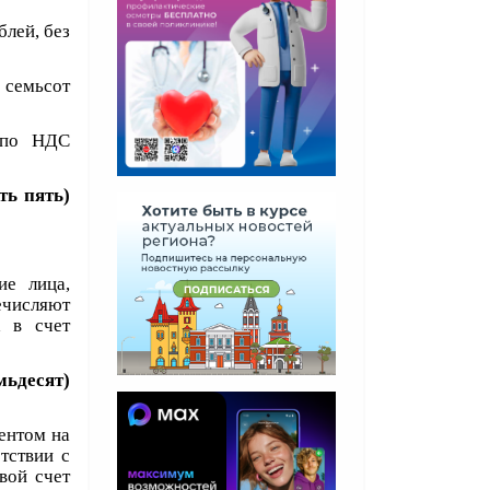
блей, без
 семьсот
 по НДС
ть пять)
ие лица,
ечисляют
 в счет
мьдесят)
ентом на
тствии с
вой счет