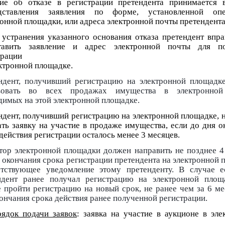
ие об отказе в регистрации претендента принимается 
дставления заявления по форме, установленной опе
онной площадки, или адреса электронной почты претендента
 устранения указанного основания отказа претендент впра
тавить заявление и адрес электронной почты для по
трации
ектронной площадке.
ндент, получивший регистрацию на электронной площадке
вовать во всех продажах имущества в электронной
димых на этой электронной площадке.
ндент, получивший регистрацию на электронной площадке, н
ать заявку на участие в продаже имущества, если до дня о
действия регистрации осталось менее 3 месяцев.
тор электронной площадки должен направить не позднее 4
 окончания срока регистрации претендента на электронной 
етствующее уведомление этому претенденту. В случае е
ндент ранее получал регистрацию на электронной площ
е пройти регистрацию на новый срок, не ранее чем за 6 ме
ончания срока действия ранее полученной регистрации.
ядок подачи заявок
: заявка на участие в аукционе в эле