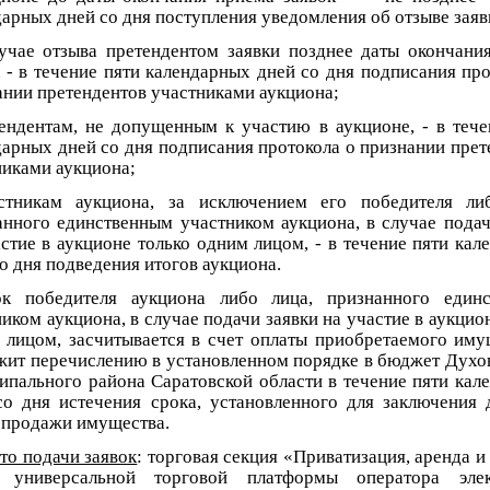
арных дней со дня поступления уведомления об отзыве заяв
лучае отзыва претендентом заявки позднее даты окончани
 - в течение пяти календарных дней со дня подписания про
ании претендентов участниками аукциона;
тендентам, не допущенным к участию в аукционе, - в тече
дарных дней со дня подписания протокола о признании прет
никами аукциона;
стникам аукциона, за исключением его победителя ли
анного единственным участником аукциона, в случае подач
стие в аукционе только одним лицом, - в течение пяти кал
о дня подведения итогов аукциона.
ок победителя аукциона либо лица, признанного един
иком аукциона, в случае подачи заявки на участие в аукцио
 лицом, засчитывается в счет оплаты приобретаемого иму
жит перечислению в установленном порядке в бюджет Духо
ипального района Саратовской области в течение пяти кал
со дня истечения срока, установленного для заключения 
-продажи имущества.
то подачи заявок
: торговая секция «Приватизация, аренда 
 универсальной торговой платформы оператора элек