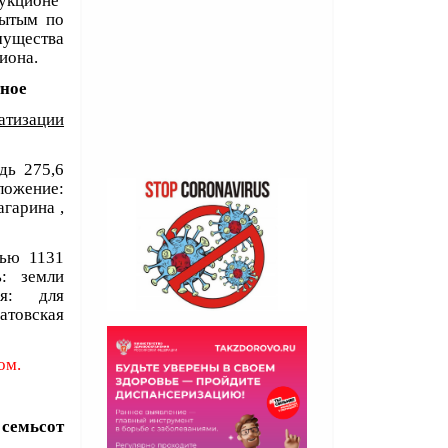
аукционе
рытым по
мущества
иона.
ное
атизации
дь 275,6
ожение:
агарина ,
дью 1131
ь: земли
ия: для
атовская
ом.
 семьсот