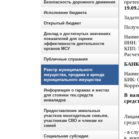
прете
Безопасность дорожного движения
19.09.
Исполнение бюджета
Задато
Открытый бюджет
Получ
Доклад о достигнутых значениях
Наиме
показателей для оценки
ИНН: 
эффективности деятельности
КПП: 
органов МСУ
Расче
Публичные слушания
БАНК
Реестр муниципального
Наиме
имущества, продажа и аренда
БИК: 
муниципального имущества
Корре
Информация о гаражах и местах
В наз
для стоянки тех.средств
инвалидов
средс
Предоставление земельных
участков многодетным семьям,
Лицам
участникам СВО и членам их
средс
семей
- в сл
Социальная субсидия
в аук