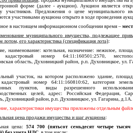
соб приватизации
: продажа муниципального имущества на 
ктронной форме (далее - аукцион). Аукцион является отк
ву участников. Предложения о цене муниципального и
ются участниками аукциона открыто в ходе проведения аукц
нное в настоящем информационном сообщении время –
мест
менование муниципального имущества, подлежащее прив
 лотом, его характеристика (спецификация лота)
:
ние, наименование: котельная, назначение: нежилое, площа
, кадастровый номер 64:11:160501:2570, местопол
вская область, Духовницкий район, р.п. Духовницкое, ул. Г
ельный участок, на котором расположено здание, площа
, кадастровый номер 64:11:160810:62, категория земел
ленных пунктов, виды разрешенного использован
водственных целей, адрес: Российская Федерация, Сар
ь, Духовницкий район, р.п. Духовницкое, ул. Гагарина, д.1А.
ние, характеристики имущества приложены отдельным файл
альная цена продажи имущества и шаг аукциона
:
ьная цена:
574 700
(пятьсот семьдесят четыре тысяч
й) без учета НДС
, в том числе: