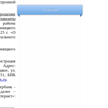
ктронной
Ссылки
 решение
квизиты
 района
ницкого
25 г. «О
ального
ницкого
страция
 Адрес:
кое, ул.
151, БИК
x.ru
.
ербанк -
 далее –
ернет»: