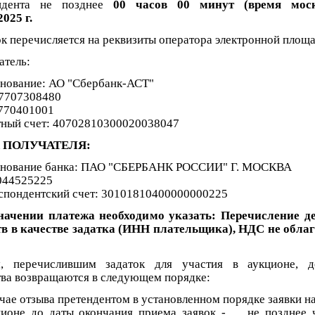
ндента не позднее
00 часов 00 минут (время моск
2025 г.
к перечисляется на реквизиты оператора электронной площа
атель:
нование: АО "Сбербанк-АСТ"
7707308480
770401001
тный счет: 40702810300020038047
 ПОЛУЧАТЕЛЯ:
нование банка: ПАО "СБЕРБАНК РОССИИ" Г. МОСКВА
044525225
спондентский счет: 30101810400000000225
начении платежа необходимо указать:
Перечисление д
тв в качестве задатка (ИНН плательщика), НДС не облаг
, перечислившим задаток для участия в аукционе, д
тва возвращаются в следующем порядке:
учае отзыва претендентом в установленном порядке заявки н
ционе до даты окончания приема заявок - не позднее 