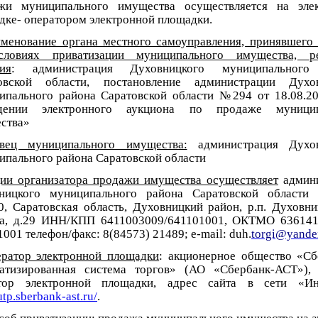
жи муниципального имущества осуществляется на эле
дке- оператором электронной площадки.
менование органа местного самоуправления, принявшего
ловиях приватизации муниципального имущества, ре
ия
: администрация Духовницкого муниципального
овской области, постановление администрации Духов
ипального района Саратовской области №294 от 18.08.20
едении электронного аукциона по продаже муницип
ства»
вец муниципального имущества:
администрация Духов
ипального района Саратовской области
ии организатора продажи имущества осуществляет
админи
ницкого муниципального района Саратовской области
0, Саратовская область, Духовницкий район, р.п. Духовниц
а, д.29 ИНН/КПП 6411003009/641101001, ОКТМО 63614
001 телефон/факс: 8(84573) 21489; е-mail: duh.
torgi
@yande
ратор электронной площадки
: акционерное общество «Сб
атизированная система торгов» (АО «Сбербанк-АСТ»),
тор электронной площадки, адрес сайта в сети «Инт
utp.sberbank-ast.ru/
.