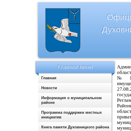
Офици
Духовн
Главное меню
Админ
област
№ 17
Главная
имуще
Новости
27.0
госуд
Информация о муниципальном
Регла
районе
Район
облас
Программа поддержки местных
прив
инициатив
муниц
Книга памяти Духовницкого района
муниц