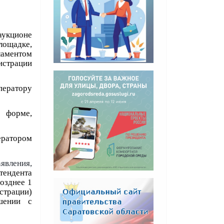
 аукционе
лощадке,
ламентом
истрации
ератору
о форме,
ератором
явления,
тендента
позднее 1
страции)
шении с