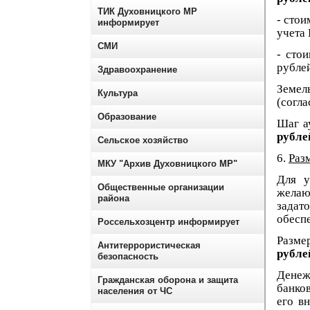
ТИК Духовницкого МР
- стои
информирует
учета
СМИ
- сто
рублей
Здравоохранение
Земел
Культура
(согла
Образование
Шаг а
рубле
Сельское хозяйство
6.
Разм
МКУ "Архив Духовницкого МР"
Для у
Общественные организации
желающ
района
задат
обесп
Россельхозцентр информирует
Разме
Антитеррористическая
рубле
безопасность
Денеж
Гражданская оборона и защита
банко
населения от ЧС
его в