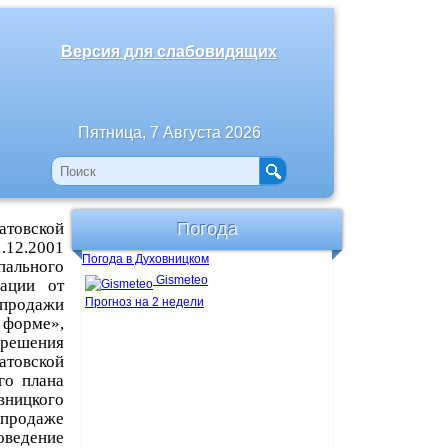
Версия для слабовидящих
Пятница, 7 Августа 2026
товской
Погода
1.12.2001
Погода в Духовницком
ального
Gismeteo
рации от
продажи
Прогноз на 2 недели
 форме»,
 решения
атовской
го плана
ницкого
продаже
оведение