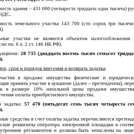
мость здания – 431 000 (четыреста тридцать одна тысяча) ру
 НДС,
имость земельного участка 143 700 (сто сорок три тысячи
).
ьные участки не являются объектом налогообложения
сно пп. 6 п. 2 ст. 146 НК РФ).
укциона:
28 735 (двадцать восемь тысяч семьсот тридца
й.
ер, срок и порядок внесения и возврата задатка
:
частия в продаже имущества физические и юридическ
ие принять участие в аукционе (далее – претенденты), пер
ок в размере 10% начальной цены продажи имущества
ечения оплаты приобретаемого имущества.
р задатка:
57 470 (пятьдесят семь тысяч четыреста се
й.
ные средства в счет оплаты задатка перечисляются претенд
вские реквизиты оператора электронной площадки в соотве
нутренним регламентом и должны быть зачислены на лице