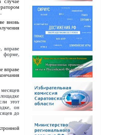
в случае
ратором
.
ве вновь
лучения
, вправе
 форме,
е вправе
кончания
 месяцев
площадке
сли этот
адке, он
сяцев до
ктронной