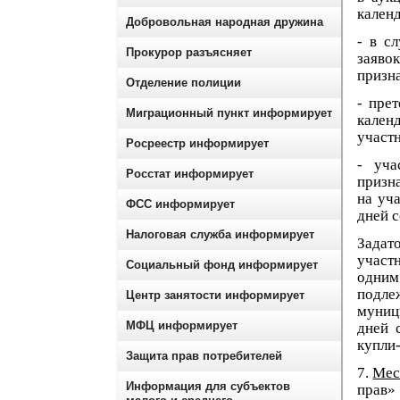
календ
Добровольная народная дружина
- в с
Прокурор разъясняет
заявок
призн
Отделение полиции
- пре
Миграционный пункт информирует
кален
участ
Росреестр информирует
- уча
Росстат информирует
призн
на уча
ФСС информирует
дней с
Налоговая служба информирует
Задат
участн
Социальный фонд информирует
одним
подле
Центр занятости информирует
муниц
МФЦ информирует
дней 
купли
Защита прав потребителей
7.
Мес
Информация для субъектов
прав»