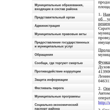
прода
Муниципальные образования,
площа
входящие в состав района
1.
Наи
Представительный орган
об ус
решен
Администрация
Сарат
муниц
Муниципальные правовые акты
пров
имуще
Предоставление государственных
и муниципальных услуг
Прода
муниц
Обращения
Функц
Сообщи, где торгуют смертью
Духов
41390
Противодействие коррупции
Ленин
Защита информации
046311
Фестиваль пирога
2.
Опе
Автом
Муниципальные программы
опера
http://
Социально-экономический
паспорт района