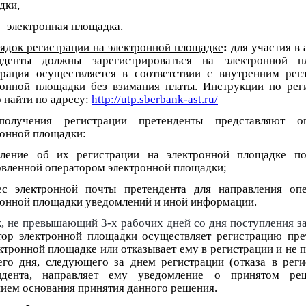
дки,
– электронная площадка.
ядок регистрации на электронной площадке
:
для участия в
нденты должны зарегистрироваться на электронной п
трация осуществляется в соответствии с внутренним рег
ронной площадки без взимания платы. Инструкции по рег
 найти по адресу:
http://utp.sberbank-ast.ru/
олучения регистрации претенденты представляют оп
ронной площадки:
вление об их регистрации на электронной площадке п
овленной оператором электронной площадки;
ес электронной почты претендента для направления оп
ронной площадки уведомлений и иной информации.
к, не превышающий 3-х рабочих дней со дня поступления за
тор электронной площадки осуществляет регистрацию пре
ктронной площадке или отказывает ему в регистрации и не 
его дня, следующего за днем регистрации (отказа в реги
ндента, направляет ему уведомление о принятом ре
нием основания принятия данного решения.