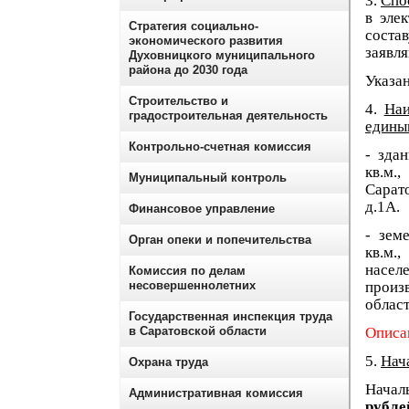
3.
Спо
в эле
Стратегия социально-
соста
экономического развития
заявля
Духовницкого муниципального
района до 2030 года
Указа
Строительство и
4.
Наи
градостроительная деятельность
единым
Контрольно-счетная комиссия
- зда
кв.м.
Муниципальный контроль
Сарато
д.1А.
Финансовое управление
- зем
Орган опеки и попечительства
кв.м.
насе
Комиссия по делам
несовершеннолетних
произ
област
Государственная инспекция труда
в Саратовской области
Описа
5.
Нач
Охрана труда
Начал
Административная комиссия
рубле