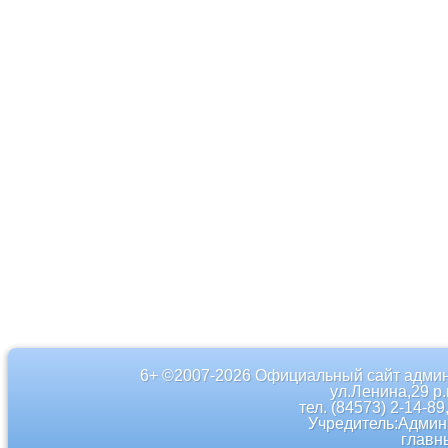
6+ ©2007-2026 Официальный сайт админ
ул.Ленина,29 р
тел. (84573) 2-14-89
Учредитель:Админ
главн