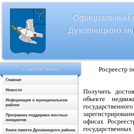
Официальный с
Духовницкого м
Главное меню
Росреестр п
Главная
Новости
Получить досто
объекте недви
Информация о муниципальном
районе
государственного
зарегистрирован
Программа поддержки местных
инициатив
офисах Росреест
государствен
Книга памяти Духовницкого района