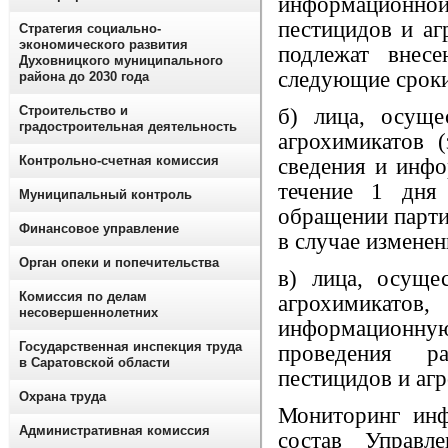
информацион
пестицидов и аг
Стратегия социально-
экономического развития
подлежат внес
Духовницкого муниципального
следующие сроки
района до 2030 года
Строительство и
б) лица, осущ
градостроительная деятельность
агрохимикатов 
Контрольно-счетная комиссия
сведения и инф
течение 1 дня
Муниципальный контроль
обращении парти
Финансовое управление
в случае измене
Орган опеки и попечительства
в) лица, осуще
Комиссия по делам
агрохимикатов
несовершеннолетних
информационную
Государственная инспекция труда
проведения р
в Саратовской области
пестицидов и аг
Охрана труда
Мониторинг инф
Административная комиссия
состав Управл