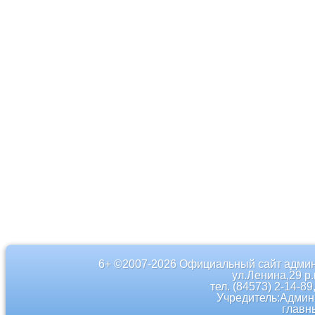
6+ ©2007-2026 Официальный сайт админ
ул.Ленина,29 р
тел. (84573) 2-14-89
Учредитель:Админ
главн