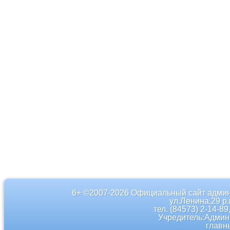
6+ ©2007-2026 Официальный сайт админ
ул.Ленина,29 р
тел. (84573) 2-14-89
Учредитель:Админ
главн