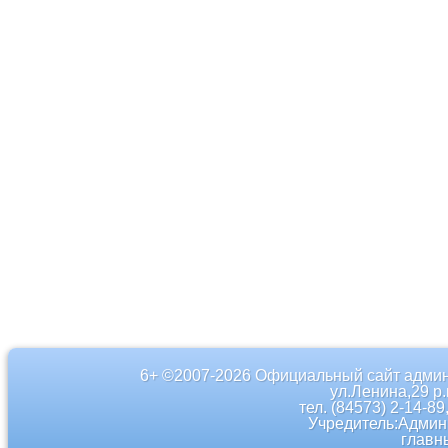
6+ ©2007-2026 Официальный сайт админ
ул.Ленина,29 р
тел. (84573) 2-14-89
Учредитель:Админ
главн