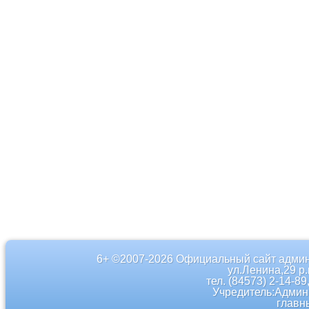
6+ ©2007-2026 Официальный сайт админ
ул.Ленина,29 р
тел. (84573) 2-14-89
Учредитель:Админ
главн