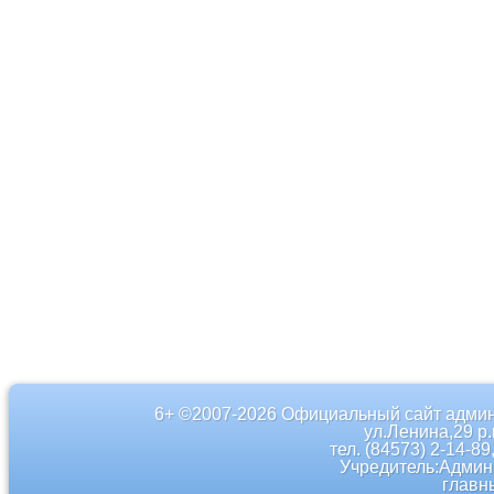
6+ ©2007-2026 Официальный сайт админ
ул.Ленина,29 р
тел. (84573) 2-14-89
Учредитель:Админ
главн