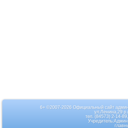
6+ ©2007-2026 Официальный сайт админ
ул.Ленина,29 р
тел. (84573) 2-14-89
Учредитель:Админ
главн