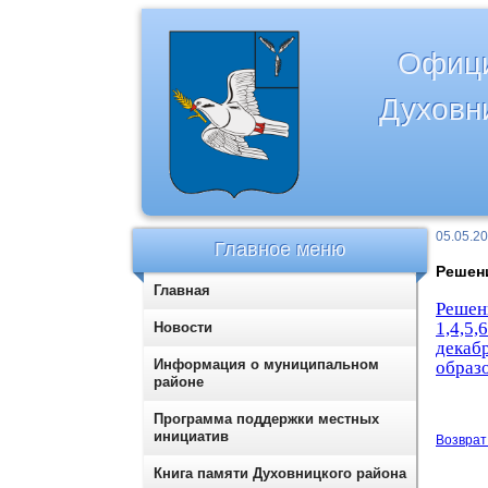
Офици
Духовн
05.05.2
Главное меню
Решени
Главная
Решен
1,4,5
Новости
декаб
Информация о муниципальном
образо
районе
Программа поддержки местных
инициатив
Возврат 
Книга памяти Духовницкого района