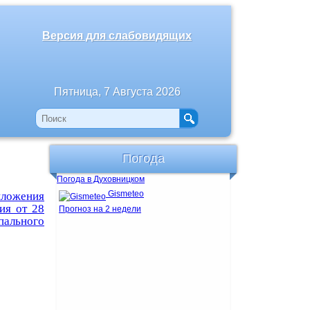
Версия для слабовидящих
Пятница, 7 Августа 2026
Погода
Погода в Духовницком
Gismeteo
иложения
ия от 28
Прогноз на 2 недели
ального