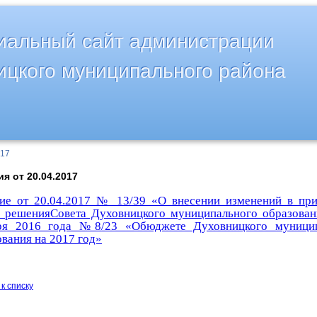
альный сайт администрации
ицкого муниципального района
017
я от 20.04.2017
ие от 20.04.2017 № 13/39 «О внесении изменений в пр
,6 решенияСовета Духовницкого муниципального образован
ря 2016 года №8/23 «Обюджете Духовницкого муницип
вания на 2017 год»
к списку