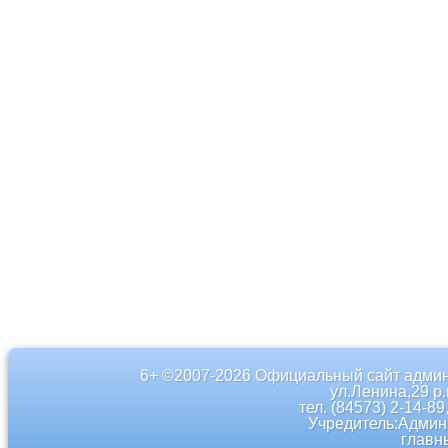
6+ ©2007-2026 Официальный сайт админ
ул.Ленина,29 р
тел. (84573) 2-14-89
Учредитель:Админ
главн