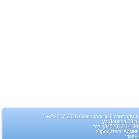
6+ ©2007-2026 Официальный сайт админ
ул.Ленина,29 р
тел. (84573) 2-14-89
Учредитель:Админ
главн