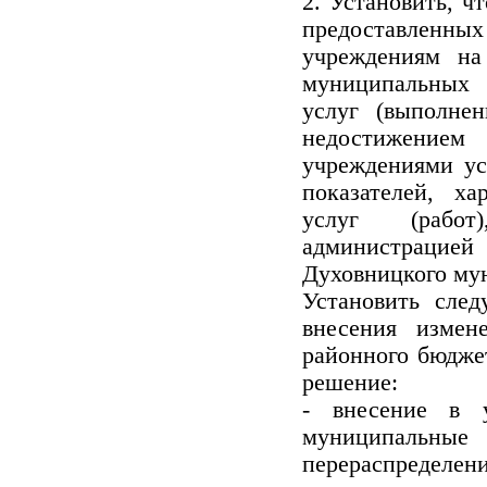
2. Установить, ч
предоставленных
учреждениям на
муниципальных 
услуг (выполнен
недостижени
учреждениями у
показателей, х
услуг (рабо
администрацией
Духовницкого му
Установить сле
внесения изме
районного бюдже
решение:
- внесение в 
муниципальн
перераспредел