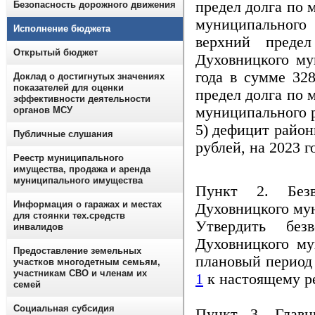
предел долга по
Безопасность дорожного движения
муниципального
Исполнение бюджета
верхний предел
Открытый бюджет
Духовницкого му
года в сумме 328
Доклад о достигнутых значениях
показателей для оценки
предел долга по
эффективности деятельности
муниципального р
органов МСУ
5) дефицит район
Публичные слушания
рублей, на 2023 г
Реестр муниципального
имущества, продажа и аренда
муниципального имущества
Пункт 2. Безв
Информация о гаражах и местах
Духовницкого му
для стоянки тех.средств
Утвердить без
инвалидов
Духовницкого му
Предоставление земельных
плановый период 
участков многодетным семьям,
участникам СВО и членам их
1
к настоящему 
семей
Социальная субсидия
Пункт 3. Главн