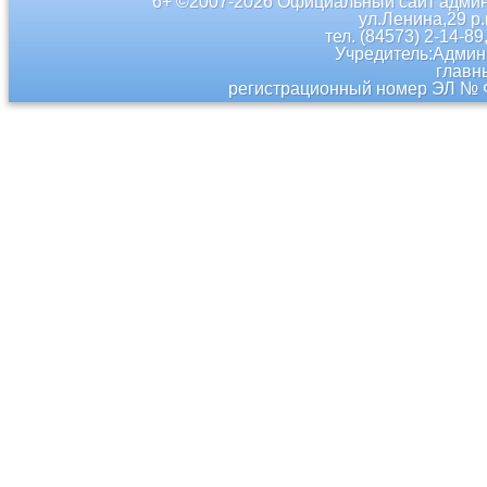
6+ ©2007-2026 Официальный сайт админ
ул.Ленина,29 р
тел. (84573) 2-14-89
Учредитель:Админ
главн
регистрационный номер ЭЛ № Ф