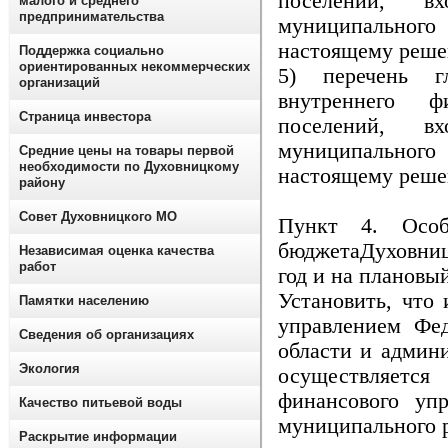
поселений, в
малого и среднего
предпринимательства
муниципальног
настоящему реш
Поддержка социально
ориентированных некоммерческих
5) перечень г
организаций
внутреннего ф
Страница инвестора
поселений, в
муниципальног
Средние цены на товары первой
необходимости по Духовницкому
настоящему реш
району
Совет Духовницкого МО
Пункт 4. Особ
бюджетаДуховни
Независимая оценка качества
работ
год и на плановы
Установить, что
Памятки населению
управлением Фед
Сведения об организациях
области и админ
Экология
осуществляет
финансового уп
Качество питьевой воды
муниципального 
Раскрытие информации