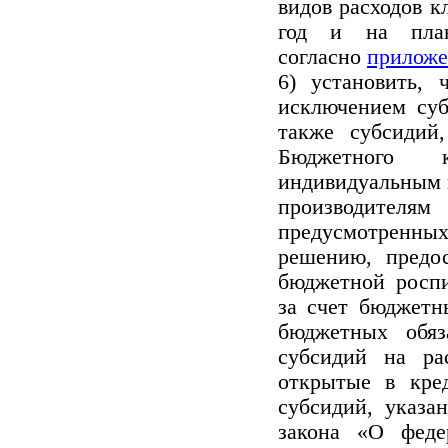
видов расходов к
год и на пла
согласно
приложе
6) установить,
исключением су
также субсидий
Бюджетного к
индивидуальным 
производителям
предусмотрен
решению, предос
бюджетной росп
за счет бюджетн
бюджетных обяз
субсидий на ра
открытые в кре
субсидий, указа
закона «О фед