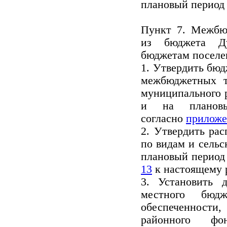
плановый период 
Пункт 7. Межбю
из бюджета Ду
бюджетам посел
1. Утвердить бюд
межбюджетных т
муниципального 
и на планов
согласно
приложе
2. Утвердить ра
по видам и сельс
плановый период 
13
к настоящему
3. Установить 
местного бюд
обеспеченност
районного фо