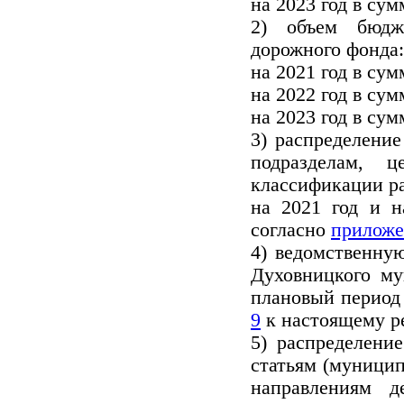
на 2023 год в сум
2) объем бюдж
дорожного фонда
на 2021 год в сум
на 2022 год в сум
на 2023 год в сум
3) распределени
подразделам, 
классификации р
на 2021 год и н
согласно
приложе
4) ведомственну
Духовницкого му
плановый период 
9
к настоящему 
5) распределени
статьям (муници
направлениям д