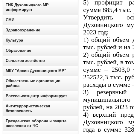
5) профицит р
ТИК Духовницкого МР
сумме 885,4 тыс.
информирует
Утвердить ос
СМИ
Духовницкого му
Здравоохранение
2023 год:
1) общий объем д
Культура
тыс. рублей и на 
Образование
2) общий объем р
Сельское хозяйство
тыс. рублей, в т
сумме – 2503,0 
МКУ "Архив Духовницкого МР"
252522,3 тыс. ру
Общественные организации
расходы в сумме 
района
3) резервный 
Россельхозцентр информирует
муниципального 
рублей, на 2023 г
Антитеррористическая
безопасность
4) верхний пред
Духовницкого му
Гражданская оборона и защита
населения от ЧС
года в сумме 328