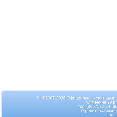
6+ ©2007-2026 Официальный сайт админ
ул.Ленина,29 р
тел. (84573) 2-14-89
Учредитель:Админ
главн