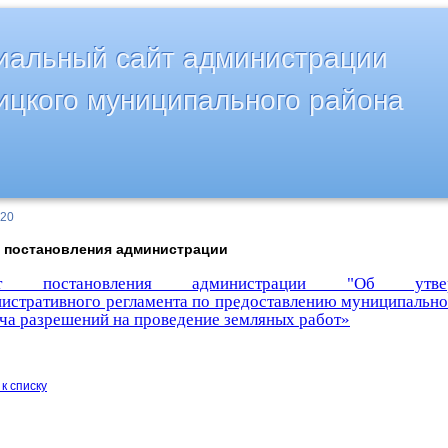
альный сайт администрации
ицкого муниципального района
020
т постановления администрации
кт постановления администрации "Об утвер
истративного регламента по предоставлению муниципально
ча разрешений на проведение земляных работ»
к списку