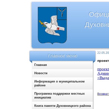
Офици
Духовн
22.05.2
Главное меню
проек
Главная
прое
Админ
Новости
«Выда
Информация о муниципальном
районе
Программа поддержки местных
Возврат 
инициатив
Книга памяти Духовницкого района