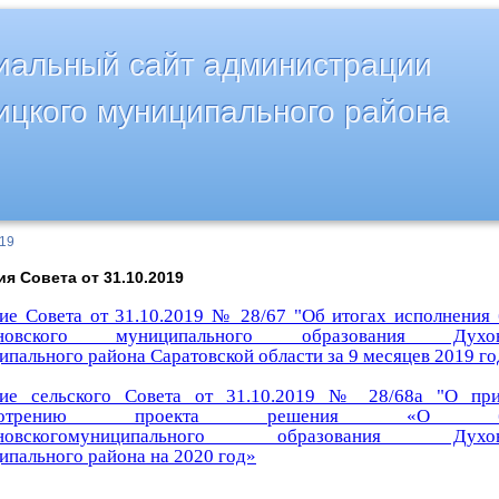
альный сайт администрации
ицкого муниципального района
019
я Совета от 31.10.2019
ие Совета от 31.10.2019 № 28/67 "Об итогах исполнения
йновского муниципального образования Духов
пального района Саратовской области за 9 месяцев 2019 го
ие сельского Совета от 31.10.2019 № 28/68а "О при
смотрению проекта решения «О бю
йновскогомуниципального образования Духовн
ипального района на 2020 год»