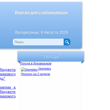
Версия для слабовидящих
Воскресенье, 9 Августа 2026
Погода
Погода в Духовницком
Gismeteo
 бюджета
ницкого
Прогноз на 2 недели
да"
нятии к
джете
ицкого