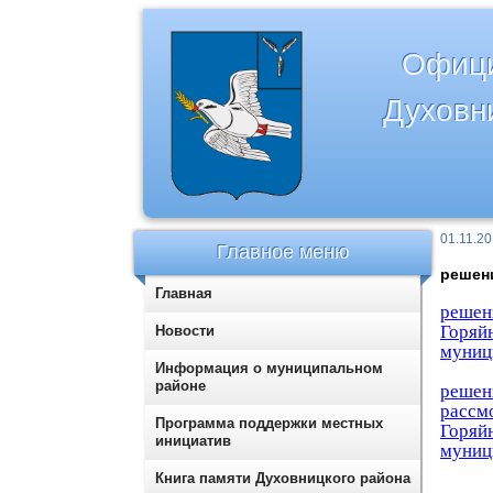
Офици
Духовн
01.11.2
Главное меню
решени
Главная
решен
Горя
Новости
муници
Информация о муниципальном
районе
решен
рас
Программа поддержки местных
Горя
инициатив
муниц
Книга памяти Духовницкого района