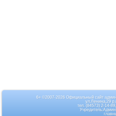
6+ ©2007-2026 Официальный сайт админ
ул.Ленина,29 р
тел. (84573) 2-14-89
Учредитель:Админ
главн