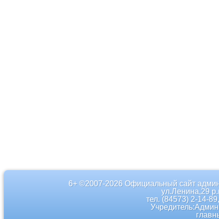
6+ ©2007-2026 Официальный сайт админ
ул.Ленина,29 р
тел. (84573) 2-14-89
Учредитель:Админ
главн