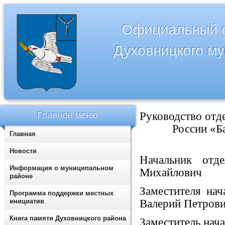
Официальный с
Духовницкого м
Главное меню
Руководство отд
России «Б
Главная
Новости
Начальник отд
Информация о муниципальном
Михайлович
районе
Заместителя нач
Программа поддержки местных
инициатив
Валерий Петров
Книга памяти Духовницкого района
Заместитель нач