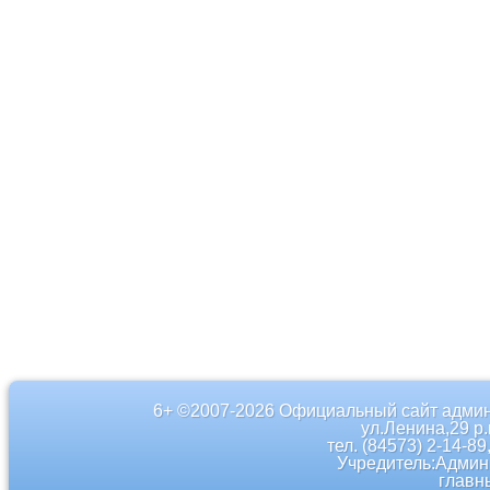
6+ ©2007-2026 Официальный сайт админ
ул.Ленина,29 р
тел. (84573) 2-14-89
Учредитель:Админ
главн