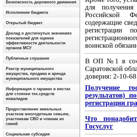
Безопасность дорожного движения
для получения
Исполнение бюджета
Российской Ф
содержащие свед
Открытый бюджет
регистрации 
Доклад о достигнутых значениях
регистрационно
показателей для оценки
эффективности деятельности
воинской обязан
органов МСУ
Публичные слушания
В ОП №1 в сос
Саратовской обл
Реестр муниципального
имущества, продажа и аренда
доверия: 2-10-68
муниципального имущества
Получение
госу
Информация о гаражах и местах
для стоянки тех.средств
результатов) п
инвалидов
регистрации гр
Предоставление земельных
участков многодетным семьям,
Что понадобит
участникам СВО и членам их
семей
Госуслуг
Социальная субсидия