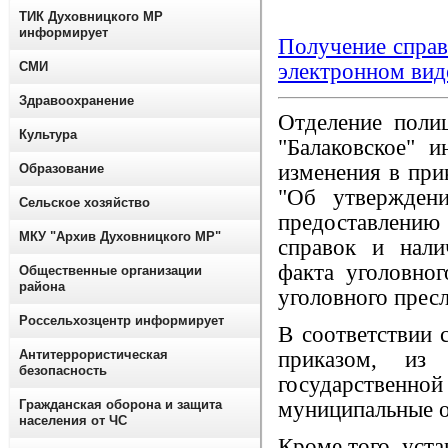
ТИК Духовницкого МР
информирует
Получение справ
СМИ
электронном вид
Здравоохранение
Отделение пол
Культура
"Балаковское" 
изменения в при
Образование
"Об утверждени
Сельское хозяйство
предоставлению
МКУ "Архив Духовницкого МР"
справок и нали
факта уголовно
Общественные организации
района
уголовного прес
Россельхозцентр информирует
В соответствии 
Антитеррористическая
приказом, из 
безопасность
государственной
Гражданская оборона и защита
муниципальные о
населения от ЧС
Кроме того, уста