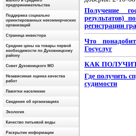
малого и среднего
предпринимательства
Получение
госу
Поддержка социально
результатов) п
ориентированных некоммерческих
регистрации гр
организаций
Страница инвестора
Что понадобит
Средние цены на товары первой
Госуслуг
необходимости по Духовницкому
району
КАК ПОЛУЧИ
Совет Духовницкого МО
Где получить сп
Независимая оценка качества
работ
судимости
Памятки населению
Сведения об организациях
Экология
Качество питьевой воды
Раскрытие информации