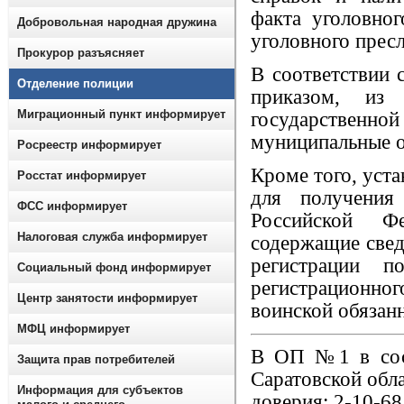
факта уголовно
Добровольная народная дружина
уголовного прес
Прокурор разъясняет
В соответствии 
Отделение полиции
приказом, из 
Миграционный пункт информирует
государственной
муниципальные о
Росреестр информирует
Кроме того, уста
Росстат информирует
для получения
ФСС информирует
Российской Ф
Налоговая служба информирует
содержащие свед
регистрации 
Социальный фонд информирует
регистрационно
Центр занятости информирует
воинской обязан
МФЦ информирует
В ОП №1 в сос
Защита прав потребителей
Саратовской обл
Информация для субъектов
доверия: 2-10-68