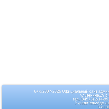
6+ ©2007-2026 Официальный сайт админ
ул.Ленина,29 р
тел. (84573) 2-14-89
Учредитель:Админ
главн