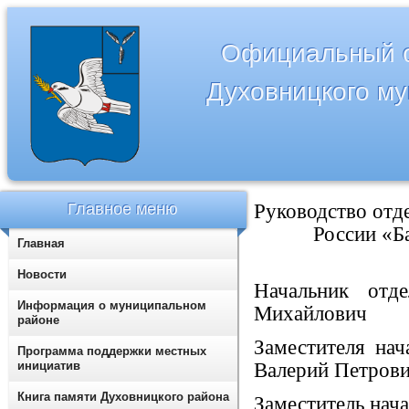
Официальный с
Духовницкого м
Главное меню
Руководство отд
России «Б
Главная
Новости
Начальник отд
Информация о муниципальном
Михайлович
районе
Заместителя нач
Программа поддержки местных
инициатив
Валерий Петров
Книга памяти Духовницкого района
Заместитель нач