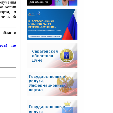
олучения
ко копии
орта, о
чета, об
 области
тов) по