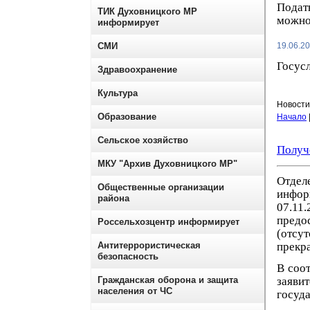
Подать
ТИК Духовницкого МР
можно 
информирует
СМИ
19.06.2
Госус
Здравоохранение
Культура
Новости 
Образование
Начало
Сельское хозяйство
Получе
МКУ "Архив Духовницкого МР"
Отдел
Общественные организации
инфор
района
07.11
предо
Россельхозцентр информирует
(отсу
прекр
Антитеррористическая
безопасность
В соо
заяв
Гражданская оборона и защита
населения от ЧС
госуд