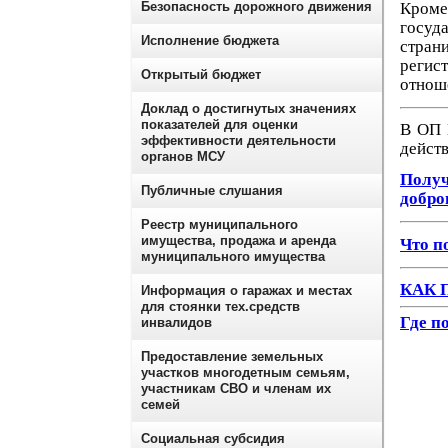
Кроме
Безопасность дорожного движения
госуд
Исполнение бюджета
стран
регис
Открытый бюджет
отнош
Доклад о достигнутых значениях
показателей для оценки
В ОП 
эффективности деятельности
действ
органов МСУ
Полу
Публичные слушания
добро
Реестр муниципального
имущества, продажа и аренда
Что п
муниципального имущества
КАК 
Информация о гаражах и местах
для стоянки тех.средств
Где п
инвалидов
Предоставление земельных
участков многодетным семьям,
участникам СВО и членам их
семей
Социальная субсидия