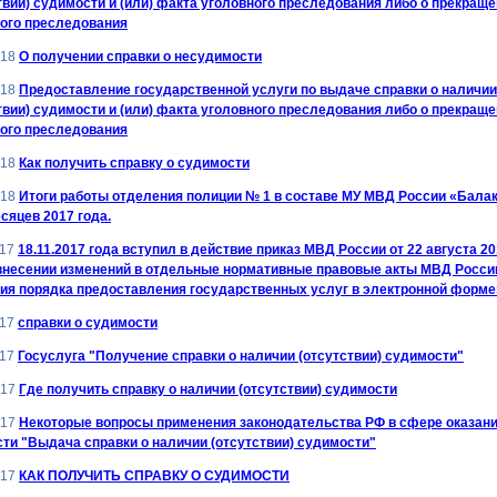
твии) судимости и (или) факта уголовного преследования либо о прекращ
ого преследования
018
О получении справки о несудимости
018
Предоставление государственной услуги по выдаче справки о наличии
твии) судимости и (или) факта уголовного преследования либо о прекращ
ого преследования
018
Как получить справку о судимости
018
Итоги работы отделения полиции № 1 в составе МУ МВД России «Бала
есяцев 2017 года.
017
18.11.2017 года вступил в действие приказ МВД России от 22 августа 2
внесении изменений в отдельные нормативные правовые акты МВД России
ия порядка предоставления государственных услуг в электронной форме
017
справки о судимости
017
Госуслуга "Получение справки о наличии (отсутствии) судимости"
017
Где получить справку о наличии (отсутствии) судимости
017
Некоторые вопросы применения законодательства РФ в сфере оказан
сти "Выдача справки о наличии (отсутствии) судимости"
017
КАК ПОЛУЧИТЬ СПРАВКУ О СУДИМОСТИ