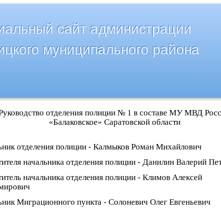
альный сайт администрации
ицкого муниципального района
Руководство отделения полиции № 1 в составе МУ МВД Рос
«Балаковское» Саратовской области
ьник отделения полиции -
Калмыков Роман Михайлович
тителя начальника отделения полиции -
Данилин Валерий Пе
титель начальника отделения полиции -
Климов Алексей
мирович
ьник Миграционного пункта -
Солоневич Олег Евгеньевич