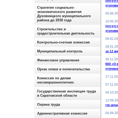
(отсутс
уголовн
Стратегия социально-
экономического развития
04.06.2
Духовницкого муниципального
района до 2030 года
10.05.2
(отсутс
Строительство и
уголовн
градостроительная деятельность
09.02.2
Контрольно-счетная комиссия
26.01.2
Муниципальный контроль
за 12 м
30.11.2
Финансовое управление
660 «О 
уточнен
Орган опеки и попечительства
17.11.2
Комиссия по делам
несовершеннолетних
07.11.2
Государственная инспекция труда
04.10.2
в Саратовской области
12.09.2
Охрана труда
гос.вла
04.08.2
Административная комиссия