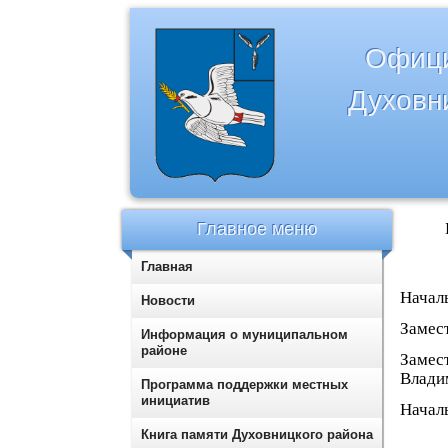
Офици
Духовн
Главное меню
Главная
Начал
Новости
Замес
Информация о муниципальном
районе
Замес
Влади
Программа поддержки местных
инициатив
Начал
Книга памяти Духовницкого района