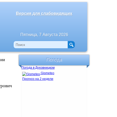
Версия для слабовидящих
Пятница, 7 Августа 2026
сии
Погода
Погода в Духовницком
Gismeteo
Прогноз на 2 недели
трович