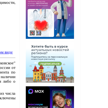
удимости,
ом виде
овское"
оссии от
мента по
 наличии
я либо о
из числа
ключены