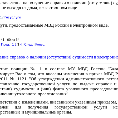
 заявление на получение справки о наличии (отсутствии) с
не выходя из дома, в электронном виде.
017
Госуслуги
луги, предоставляемые МВД России в электронном виде.
41 - 60 из 64
|
Пред.
|
1
2
3
4
|
След.
|
Конец
ние справок о наличии (отсутствии) судимости в электронн
ение полиции № 1 в составе МУ МВД России "Балак
мирует Вас о том, что внесены изменения в приказ МВД Р
.2011 № 1121 "Об утверждении административного регла
ставлению государственной услуги по выдаче справок и
тствии) судимости и (или) факта уголовного преследовани
ащении уголовного преследования".
тветствии с изменениями, внесенными указанным приказом, 
ителей для получения государственной услуги ис
арственные и муниципальные органы.