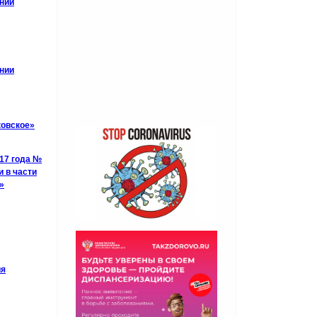
ении
ении
ковское»
017 года №
 в части
»
ия