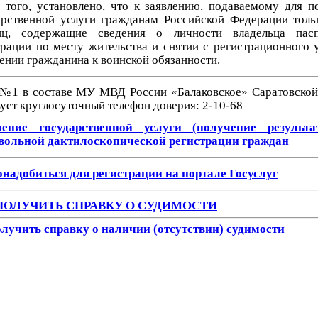
 того, установлено, что к заявлению, подаваемому для п
арственной услуги гражданам Российской Федерации толь
иц, содержащие сведения о личности владельца пасп
трации по месту жительства и снятии с регистрационного у
ении гражданина к воинской обязанности.
№1 в составе МУ МВД России «Балаковское» Саратовской
ует круглосуточный телефон доверия: 2-10-68
чение
государственной услуги (получение результа
вольной дактилоскопической регистрации граждан
онадобиться для регистрации на портале Госуслуг
ПОЛУЧИТЬ СПРАВКУ О СУДИМОСТИ
олучить справку о наличии (отсутствии) судимости