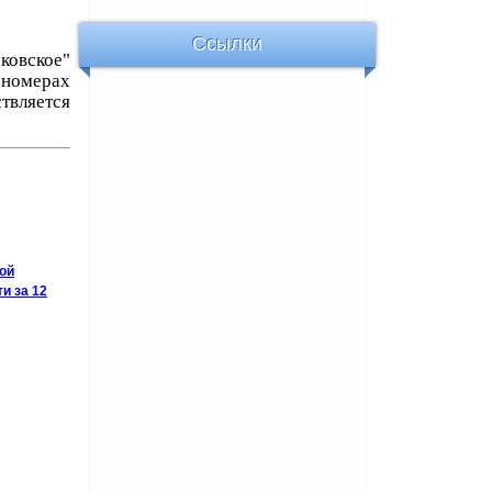
Ссылки
овское"
номерах
твляется
ой
и за 12