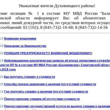
Уважаемые жители Духовницкого района!
ение полиции № 1 в составе МУ МВД России "Балак
товской области информирует Вас об абонентских 
онных линий дежурной части, по средствам которых осущес
сообщений: 02 (102); 8 (845-73)2-10-68; 8 (845-73)2-14-56
019
Внимание мошенники
019
Наказание за браконьерство
019
ПОЛИЦИЯ ПРЕДУПРЕЖДАЕТ!!! ВНИМАНИЕ МОШЕННИКИ!!!
019
Информационно-аналитическая записка об итогах оперативно-служебн
ности ОП № в составе МУ МВД России «Балаковское» Саратовской област
 2018 года
018
Как получить справку о судимости
018
Способы подачи заявления о наличии (отсутствии) судимости
018
Где получить справку о наличии (отсутствии) судимости
018
Предоставление справок об отсутствии судимости
018
Предоставление государственной услуги по выдаче справки о наличии