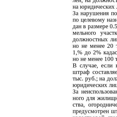
лей; на должност
на юридических л
За нарушения по
по целевому наз
дан в размере 0.
мельного участ
должно­стных ли
но не менее 20 
1,% до 2% када­
но не менее 100 
В случае, если 
штраф составляе
тыс. руб.; на до
юриди­ческих лиц
За неиспользова
ного для жилищн
ства, огороднич
пре­дусмотрен ш