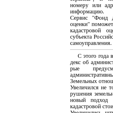
номеру или адр
информацию.
Сервис "Фонд д
оценки" поможет 
кадастровой о
субъекта Россий
самоуправления
С этого года в
декс об админис
рые предусм
административны
Земельных отно
Увеличился не т
рушения земельн
новый подход 
кадастро­вой сто
Увеличились шт