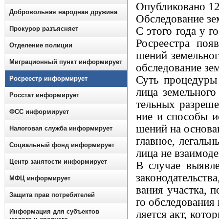
Опубликовано 12
Добровольная народная дружина
Обследование зе
Прокурор разъясняет
С этого года у г
Росреестра поя
Отделение полиции
шений земельного
Миграционный пункт информирует
обследование зе
Суть процедуры
Росреестр информирует
лица земельного
Росстат информирует
тельных разреше
ФСС информирует
ние и способы и
шений на основа
Налоговая служба информирует
главное, легаль
Социальный фонд информирует
лица не взаимоде
Центр занятости информирует
В случае выявл
законодательства
МФЦ информирует
вания участка, 
Защита прав потребителей
го обследования
Информация для субъектов
ляется акт, кото