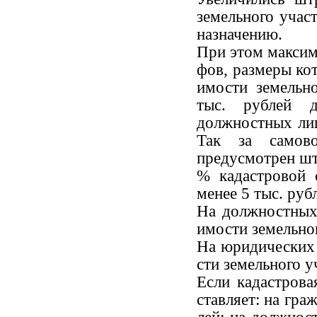
земельного учас
назначению.
При этом максим
фов, размеры ко
имости земельн
тыс. рублей 
должностных лиц
Так за самово
предусмотрен штр
% кадастровой с
менее 5 тыс. руб
На должностных
имости земельног
На юридических 
сти земельного у
Если кадастрова
ставляет: на граж