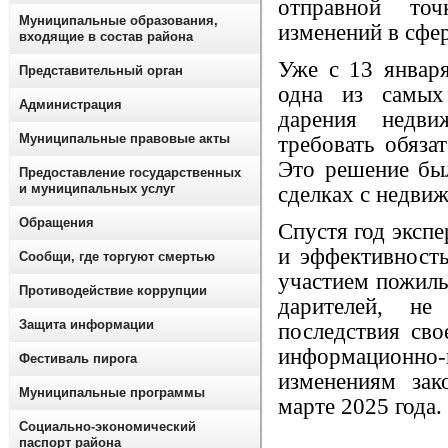
отправной точ
Муниципальные образования,
изменений в сфе
входящие в состав района
Уже с 13 января
Представительный орган
одна из сам
Администрация
дарения недви
Муниципальные правовые акты
требовать обяза
Это решение бы
Предоставление государственных
и муниципальных услуг
сделках с недви
Обращения
Спустя год эксп
и эффективность
Сообщи, где торгуют смертью
участием пожилы
Противодействие коррупции
дарителей, н
Защита информации
последствия сво
информационно-
Фестиваль пирога
изменениям зак
Муниципальные программы
марте 2025 года.
Социально-экономический
паспорт района