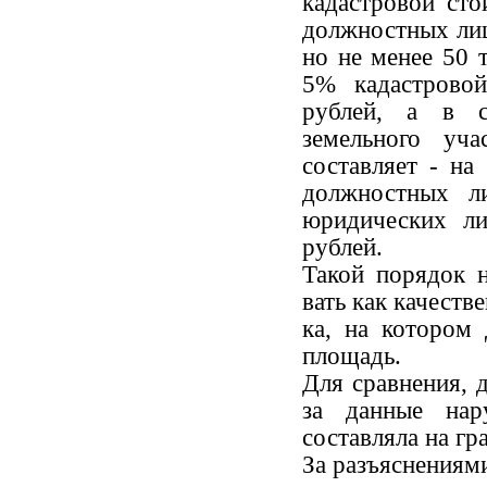
када­стровой ст
должнос­тных ли
но не менее 50 
5% кадастрово
рублей, а в с
земельного уч
составляет - на
должностных л
юридических л
рублей.
Такой порядок 
вать как качеств
ка, на котором
пло­щадь.
Для сравнения, 
за данные нару
составляла на гр
За разъяснениями