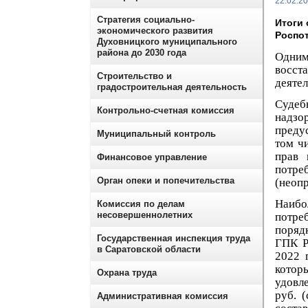
22.02.2
Стратегия социально-
Итоги
экономического развития
Роспот
Духовницкого муниципального
района до 2030 года
Одни
восст
Строительство и
деятел
градостроительная деятельность
Судеб
Контрольно-счетная комиссия
надзо
преду
Муниципальный контроль
том ч
прав 
Финансовое управление
потр
Орган опеки и попечительства
(неопр
Наибо
Комиссия по делам
несовершеннолетних
потре
порядк
Государственная инспекция труда
ГПК Р
в Саратовской области
2022 
котор
Охрана труда
удовл
руб. 
Административная комиссия