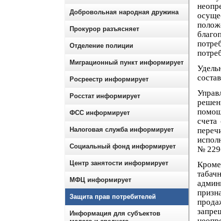
неопр
Добровольная народная дружина
осущ
поло
Прокурор разъясняет
благо
потре
Отделение полиции
потреб
Миграционный пункт информирует
Удель
состав
Росреестр информирует
Управ
Росстат информирует
решен
помощ
ФСС информирует
счета
Налоговая служба информирует
переч
испол
Социальный фонд информирует
№ 229
Центр занятости информирует
Кроме
табач
МФЦ информирует
админ
призн
Защита прав потребителей
прода
запре
Информация для субъектов
неопр