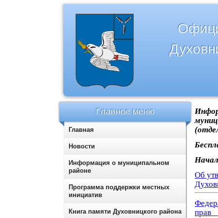
Офици
Духовн
Главное меню
Инфо
муниц
(отде
Главная
Беспл
Новости
Начал
Информация о муниципальном
районе
Об ут
Духов
Программа поддержки местных
инициатив
Федера
Книга памяти Духовницкого района
прав