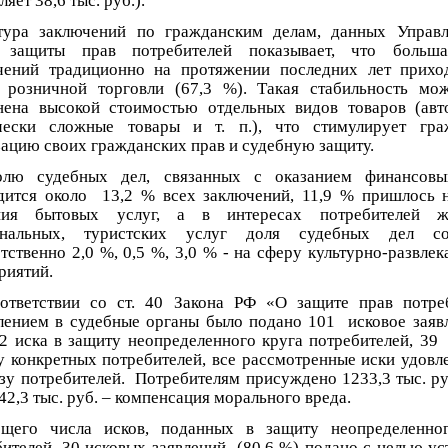
ляет 38,6 тыс. руб.).
тура заключений по гражданским делам, данных Управ
 защиты прав потребителей показывает, что больша
чений традиционно на протяжении последних лет прихо
 розничной торговли (67,3 %). Такая стабильность мо
нена высокой стоимостью отдельных видов товаров (авт
чески сложные товары и т. п.), что стимулирует гр
зацию своих гражданских прав и судебную защиту.
лю судебных дел, связанных с оказанием финансовых
дится около 13,2 % всех заключений, 11,9 % пришлось 
ния бытовых услуг, а в интересах потребителей ж
нальных, туристских услуг доля судебных дел сос
тственно 2,0 %, 0,5 %, 3,0 % - на сферу культурно-развле
риятий.
тветствии со ст. 40 Закона РФ «О защите прав потре
лением в судебные органы было подано 101 исковое заявл
62 иска в защиту неопределенного круга потребителей, 39
у конкретных потребителей, все рассмотренные иски удовл
зу потребителей. Потребителям присуждено 1233,3 тыс. руб
42,3 тыс. руб. – компенсация морального вреда.
щего числа исков, поданных в защиту неопределенно
бителей, 30 исковых заявлений (80,6 %) подано с целью ус