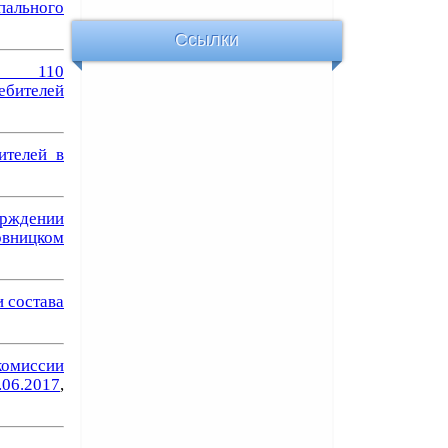
пального
Ссылки
 № 110
ебителей
ителей в
рждении
овницком
 состава
комиссии
.06.2017
,