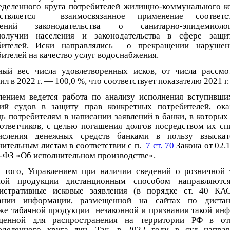
еделенного круга потребителей жилищно-коммунального к
ествляется взаимосвязанное применение соответс
жений законодательства о санитарно-эпидемиолог
получии населения и законодательства в сфере защи
бителей. Иски направлялись о прекращении нарушен
ителей на качество услуг водоснабжения.
ный вес числа удовлетворенных исков, от числа рассм
ил в 2022 г. — 100,0 %, что соответствует показателю 2021 г.
лением ведется работа по анализу исполнения вступивши
ий судов в защиту прав конкретных потребителей, ока
ь потребителям в написании заявлений в банки, в которых
 ответчиков, с целью погашения долгов посредством их сп
исления денежных средств банками в пользу взыскат
нительным листам в соответствии с п.
7 ст. 70
Закона от 02.1
-ФЗ «Об исполнительном производстве».
 того, Управлением при наличии сведений о розничной 
ной продукции дистанционным способом направляютс
истративные исковые заявления (в порядке ст. 40 К
ании информации, размещенной на сайтах по дистан
же табачной продукции незаконной и признании такой ин
щенной для распространения на территории РФ в от
еделенного круга лиц. Так, в 2022 году в суд напра