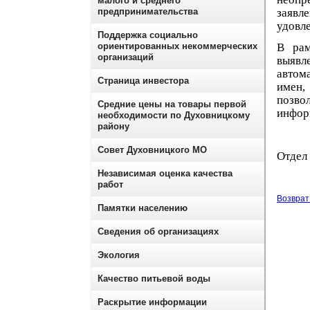
малого и среднего
предпринимательства
заявл
удовле
Поддержка социально
ориентированных некоммерческих
В рам
организаций
выяв
автом
Страница инвестора
имен,
позво
Средние цены на товары первой
инфор
необходимости по Духовницкому
району
Совет Духовницкого МО
Отдел
Независимая оценка качества
работ
Возврат 
Памятки населению
Сведения об организациях
Экология
Качество питьевой воды
Раскрытие информации