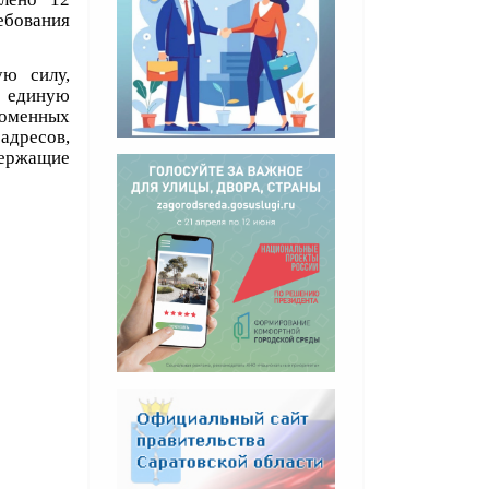
ебования
ую силу,
единую
доменных
адресов,
держащие