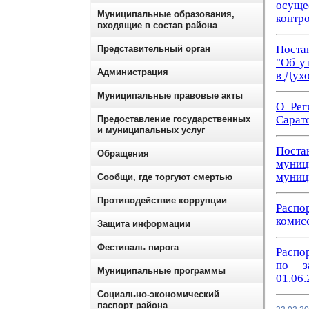
осуще
Муниципальные образования,
контро
входящие в состав района
Пост
Представительный орган
"Об
у
Администрация
в
Дух
Муниципальные правовые акты
О Рег
Сарат
Предоставление государственных
и муниципальных услуг
Поста
Обращения
муниц
муниц
Сообщи, где торгуют смертью
Противодействие коррупции
Распо
комис
Защита информации
Фестиваль пирога
Распо
по з
Муниципальные программы
01.06.
Социально-экономический
паспорт района