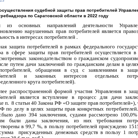
023
 осуществления судебной защиты прав потребителей Управле
ребнадзора по Саратовской области в 2022 году
м из основных направлений деятельности Управл
ановлению нарушенных прав потребителей является право
ьность в интересах потребителей .
ная защита потребителей в рамках федерального государс
ра в сфере защиты прав потребителей осуществляется в
смотренных законодательством о гражданском судопроизво
исле путем дачи заключений по гражданским делам в целя
потребителей, обращения в суд с заявлениями в защ
ебителей и законных интересов отдельных потре
еделенного круга потребителей).
лее распространенной формой участия Управления в защ
бителей является вступление в процесс для дачи закл
е п. 8 статьи 40 Закона РФ «О защите прав потребителей»), ч
Ф по делу в целях защиты прав конкретных потребителей.
г.было дано 394 заключения, судами рассмотрено 100,0%
ым были даны заключения, из них требования потре
етворены в 99,7 %, в пользу потребителей присуждено 1515
(сумма присужденных денежных средств в пользу 1 пот