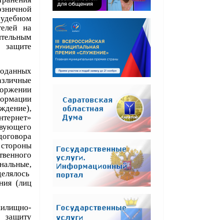
озничной
судебном
елей на
тельным
й защите
оданных
азличные
торжении
формации
ждение),
тернет»
твующего
договора
 стороны
твенного
нальные,
делялось
ния (лиц
жилищно-
 защиту