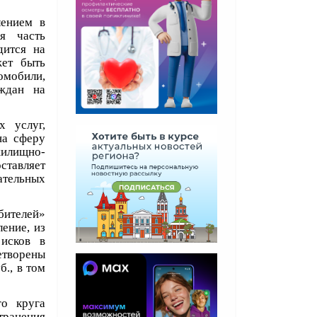
лением в
я часть
дится на
жет быть
омобили,
аждан на
 услуг,
на сферу
илищно-
тавляет
кательных
бителей»
ение, из
 исков в
етворены
., в том
го круга
транения