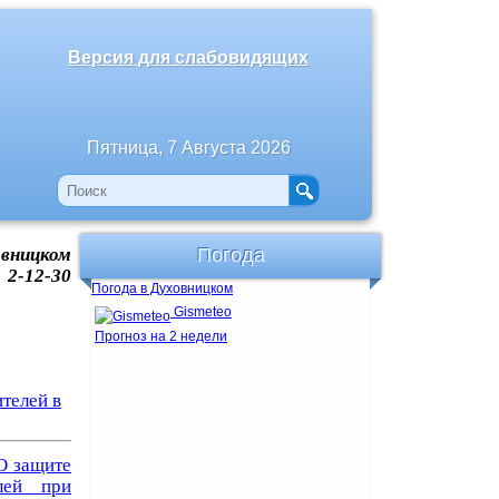
Версия для слабовидящих
Пятница, 7 Августа 2026
ницком
Погода
 2-12-30
Погода в Духовницком
Gismeteo
Прогноз на 2 недели
телей в
"О защите
лей при