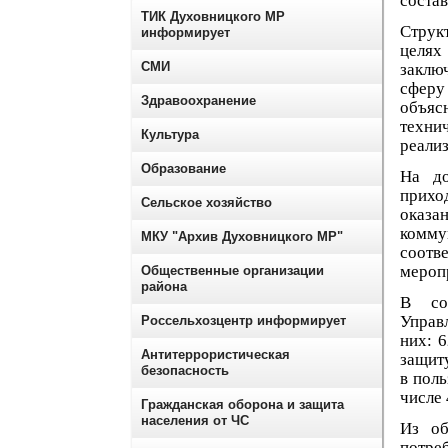
состав
ТИК Духовницкого МР
Струк
информирует
целях
СМИ
заклю
сферу
Здравоохранение
объяс
техни
Культура
реали
Образование
На до
прихо
Сельское хозяйство
оказа
комму
МКУ "Архив Духовницкого МР"
соотве
мероп
Общественные организации
района
В соо
Управ
Россельхозцентр информирует
них: 
Антитеррористическая
защит
безопасность
в поль
числе 
Гражданская оборона и защита
населения от ЧС
Из об
потре