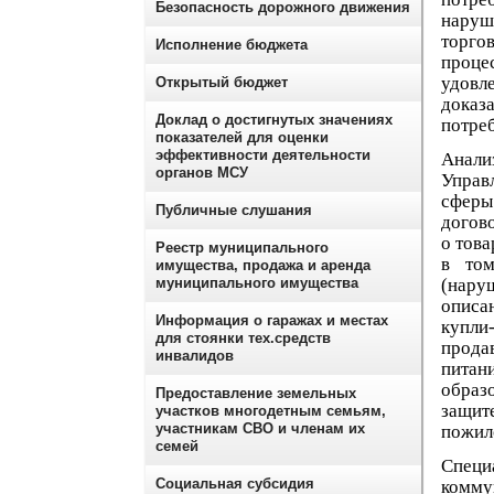
Безопасность дорожного движения
наруш
торгов
Исполнение бюджета
проце
удовл
Открытый бюджет
доказ
Доклад о достигнутых значениях
потреб
показателей для оценки
эффективности деятельности
Анали
органов МСУ
Управ
сферы
Публичные слушания
догов
о това
Реестр муниципального
в том
имущества, продажа и аренда
муниципального имущества
(наруш
описа
Информация о гаражах и местах
купли
для стоянки тех.средств
прода
инвалидов
питан
образ
Предоставление земельных
защит
участков многодетным семьям,
участникам СВО и членам их
пожило
семей
Специ
Социальная субсидия
комму