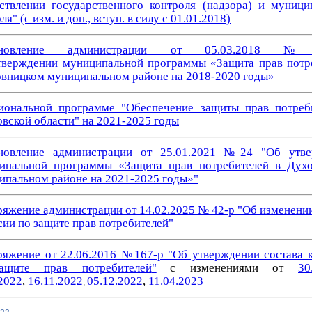
ствлении государственного контроля (надзора) и муници
ля" (с изм. и доп., вступ. в силу с 01.01.2018)
ановление администрации от 05.03.2018
тверждении
муниципальной программы «Защита прав потр
овницком
муниципальном
районе
на 2018-2020 годы»
иональной программе "Обеспечение защиты прав потреб
овской области" на 2021-2025 годы
новление администрации от 25.01.2021 №24 "Об утве
ипальной программы «Защита прав потребителей в Дух
ипальном районе на 2021-2025 годы»"
ряжение администрации от 14.02.2025 № 42-р "Об изменении
сии по защите прав потребителей"
ряжение от 22.06.2016 №167-р "Об утверждении состава 
ащите прав потребителей
"
с изменениями от
30
2022
,
16.11.2022
05.12.2022
,
11.04.2023
,