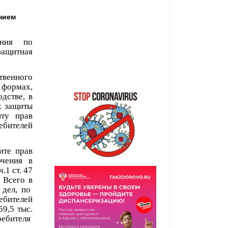
нием
ения по
защитная
твенного
 формах,
дстве, в
х защиты
иту прав
бителей
ите прав
ючения в
.1 ст. 47
 Всего в
 дел, по
бителей
9,5 тыс.
ребителя