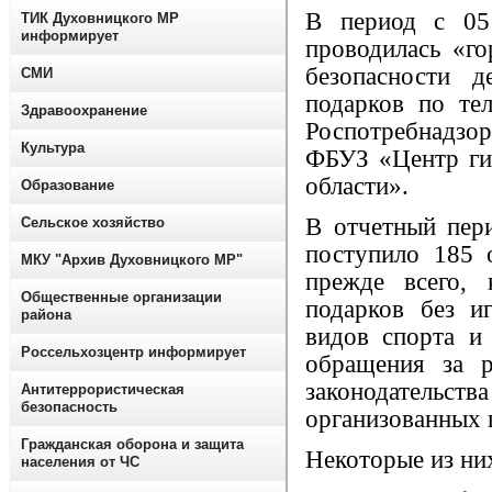
В период с 05
ТИК Духовницкого МР
информирует
проводилась «го
безопасности д
СМИ
подарков по те
Здравоохранение
Роспотребнадзо
Культура
ФБУЗ «Центр ги
области».
Образование
В отчетный пери
Сельское хозяйство
поступило 185 
МКУ "Архив Духовницкого МР"
прежде всего, 
Общественные организации
подарков без и
района
видов спорта и 
Россельхозцентр информирует
обращения за р
законодател
Антитеррористическая
безопасность
организованных г
Гражданская оборона и защита
Некоторые из ни
населения от ЧС