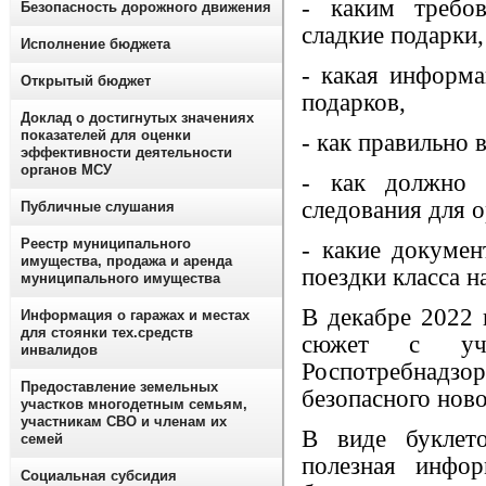
- каким требо
Безопасность дорожного движения
сладкие подарки,
Исполнение бюджета
- какая информа
Открытый бюджет
подарков,
Доклад о достигнутых значениях
показателей для оценки
- как правильно 
эффективности деятельности
органов МСУ
- как должно 
следования для 
Публичные слушания
Реестр муниципального
- какие докумен
имущества, продажа и аренда
поездки класса н
муниципального имущества
В декабре 2022 
Информация о гаражах и местах
для стоянки тех.средств
сюжет с учас
инвалидов
Роспотребнадзо
Предоставление земельных
безопасного ново
участков многодетным семьям,
участникам СВО и членам их
В виде буклет
семей
полезная инфо
Социальная субсидия