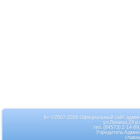
6+ ©2007-2026 Официальный сайт админ
ул.Ленина,29 р
тел. (84573) 2-14-89
Учредитель:Админ
главн