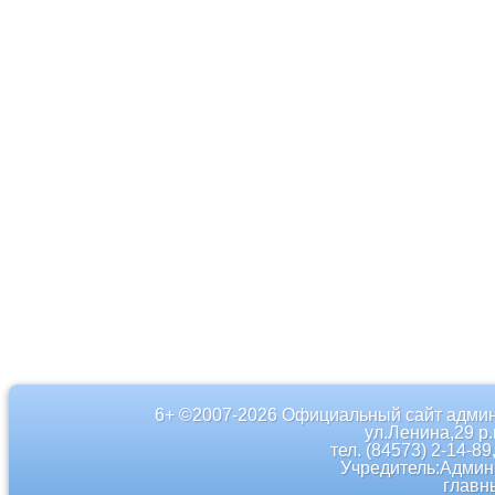
6+ ©2007-2026 Официальный сайт админ
ул.Ленина,29 р
тел. (84573) 2-14-89
Учредитель:Админ
главн