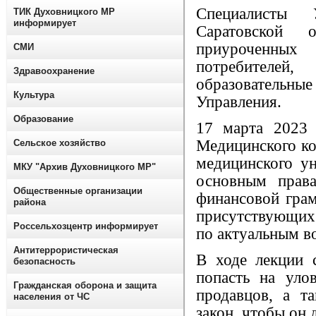
Специалисты 
ТИК Духовницкого МР
информирует
Саратовской 
приуроченных
СМИ
потребителе
Здравоохранение
образовательные
Культура
Управления.
Образование
17 марта 2023 
Медицинского ко
Сельское хозяйство
медицинского ун
МКУ "Архив Духовницкого МР"
основным прав
Общественные организации
финансовой грам
района
присутствующих
Россельхозцентр информирует
по актуальным в
Антитеррористическая
В ходе лекции 
безопасность
попасть на уло
Гражданская оборона и защита
продавцов, а т
населения от ЧС
закон, чтобы он 