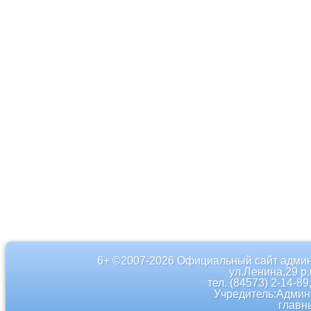
6+ ©2007-2026 Официальный сайт админ
ул.Ленина,29 р
тел. (84573) 2-14-89
Учредитель:Админ
главн