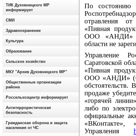
По состоянию 
ТИК Духовницкого МР
информирует
Роспотребнадзо
отравления от
СМИ
«Пивная проду
Здравоохранение
ООО «АНДИ» (С
Культура
области не зарег
Образование
Управление Ро
Саратовской обл
Сельское хозяйство
«Пивная проду
МКУ "Архив Духовницкого МР"
ООО «АНДИ» (Са
Общественные организации
обстоятельств. 
района
продаже убедите
Россельхозцентр информирует
«горячей линии»
либо по электр
Антитеррористическая
безопасность
официальные ак
«ВКонтакте», 
Гражданская оборона и защита
населения от ЧС
Управления