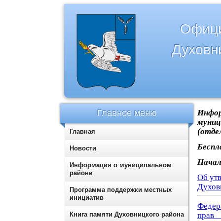
Офици
Духовн
Главное меню
Инфо
муниц
(отде
Главная
Беспл
Новости
Начал
Информация о муниципальном
районе
Об ут
Духов
Программа поддержки местных
инициатив
Федера
Книга памяти Духовницкого района
прав