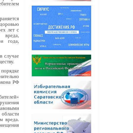
бителем
раняется
здоровью
ех лет с
 вреда,
и года,
в случае
еству.
порядке
лнительно
акона РФ
бителей»
рушения
равовыми
 области
м вреда.
змещения