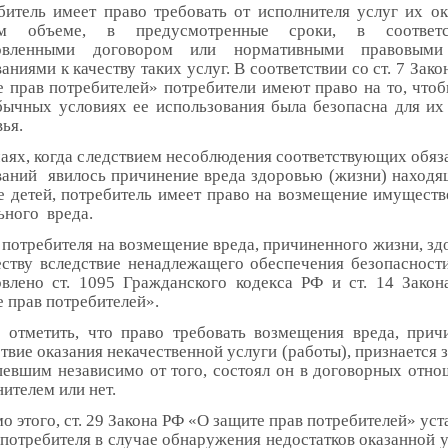
битель имеет право требовать от исполнителя услуг их ок
ом объеме, в предусмотренные сроки, в соответ
новленными договором или нормативными правовыми
аниями к качеству таких услуг. В соответствии со ст. 7 Зак
е прав потребителей» потребители имеют право на то, чтоб
бычных условиях ее использования была безопасна для их
ья.
чаях, когда следствием несоблюдения соответствующих обяз
ваний явилось причинение вреда здоровью (жизни) находя
е детей, потребитель имеет право на возмещение имуществ
ьного вреда.
 потребителя на возмещение вреда, причиненного жизни, зд
ству вследствие ненадлежащего обеспечения безопасности
овлено ст. 1095 Гражданского кодекса РФ и ст. 14 Зако
 прав потребителей».
 отметить, что право требовать возмещения вреда, прич
твие оказания некачественной услуги (работы), признается
певшим независимо от того, состоял он в договорных отно
ителем или нет.
 этого, ст. 29 Закона РФ «О защите прав потребителей» ус
потребителя в случае обнаружения недостатков оказанной у