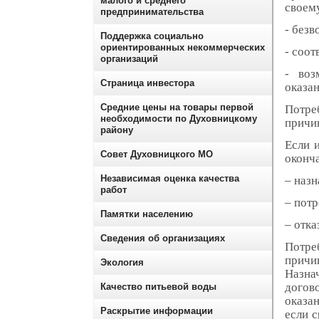
малого и среднего
своем
предпринимательства
- безв
Поддержка социально
ориентированных некоммерческих
- соо
организаций
- воз
Страница инвестора
оказа
Средние цены на товары первой
Потре
необходимости по Духовницкому
причин
району
Если 
Совет Духовницкого МО
оконча
Независимая оценка качества
– назн
работ
– потр
Памятки населению
– отка
Сведения об организациях
Потре
причи
Экология
Назна
догов
Качество питьевой воды
оказан
Раскрытие информации
если с