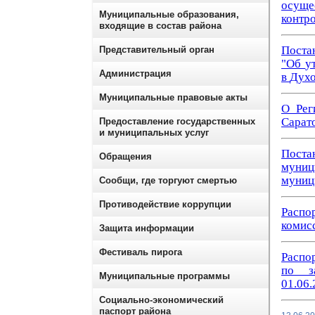
осуще
Муниципальные образования,
контро
входящие в состав района
Пост
Представительный орган
"Об
у
Администрация
в
Дух
Муниципальные правовые акты
О Рег
Сарат
Предоставление государственных
и муниципальных услуг
Поста
Обращения
муниц
муниц
Сообщи, где торгуют смертью
Противодействие коррупции
Распо
комис
Защита информации
Фестиваль пирога
Распо
по з
Муниципальные программы
01.06.
Социально-экономический
паспорт района