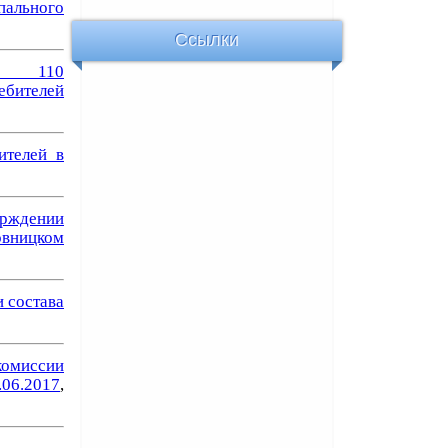
пального
Ссылки
 № 110
ебителей
ителей в
рждении
овницком
 состава
комиссии
.06.2017
,