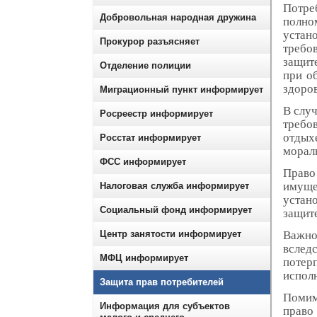
Потре
Добровольная народная дружина
полн
уста
Прокурор разъясняет
требов
защит
Отделение полиции
при о
здоров
Миграционный пункт информирует
В слу
Росреестр информирует
требо
отдых
Росстат информирует
морал
ФСС информирует
Право
имуще
Налоговая служба информирует
устан
Социальный фонд информирует
защите
Центр занятости информирует
Важно
вследс
МФЦ информирует
потер
исполн
Защита прав потребителей
Помимо
Информация для субъектов
право 