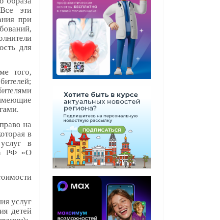
о образа
Все эти
ания при
бований,
олнители
ость для
ме того,
бителей;
бителями
 имеющие
угами.
право на
оторая в
 услуг в
на РФ «О
стоимости
ния услуг
ия детей