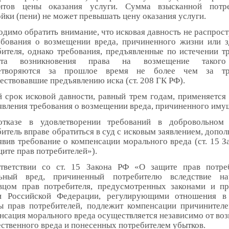
нтов цены оказания услуги. Сумма взысканной потре
йки (пени) не может превышать цену оказания услуги.
димо обратить внимание, что исковая давность не распрост
ебования о возмещении вреда, причиненного жизни или 
бителя, однако требования, предъявленные по истечении тр
нта возникновения права на возмещение такого
летворяются за прошлое время не более чем за тр
ествовавшие предъявлению иска (ст. 208 ГК РФ).
 срок исковой давности, равный трем годам, применяется 
явления требования о возмещении вреда, причиненного имущ
тказе в удовлетворении требований в добровольном 
итель вправе обратиться в суд с исковым заявлением, допо
явив требование о компенсации морального вреда (ст. 15 З
ите прав потребителей»).
тветствии со ст. 15 Закона РФ «О защите прав потре
ьный вред, причиненный потребителю вследствие на
вцом прав потребителя, предусмотренных законами и п
и Российской Федерации, регулирующими отношения в
ы прав потребителей, подлежит компенсации причинителе
нсация морального вреда осуществляется независимо от во
ственного вреда и понесенных потребителем убытков.