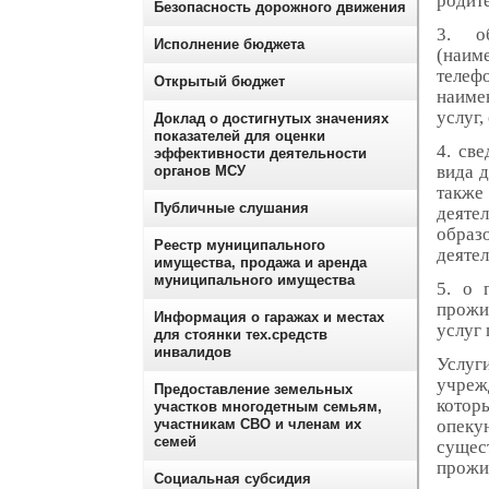
родит
Безопасность дорожного движения
3.
о
Исполнение бюджета
(наиме
телеф
Открытый бюджет
наиме
услуг,
Доклад о достигнутых значениях
показателей для оценки
4.
све
эффективности деятельности
вида д
органов МСУ
также
Публичные слушания
деяте
образ
Реестр муниципального
деятел
имущества, продажа и аренда
муниципального имущества
5.
о 
прожи
Информация о гаражах и местах
услуг 
для стоянки тех.средств
инвалидов
Услуг
учреж
Предоставление земельных
котор
участков многодетным семьям,
участникам СВО и членам их
опек
семей
сущес
прожив
Социальная субсидия