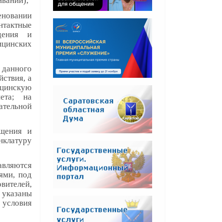
ивании);
новании
онтактные
дения и
ицинских
 данного
йствия, а
цинскую
ета; на
ательной
ещения и
нклатуру
авляются
ями, под
вителей,
указаны
 условия