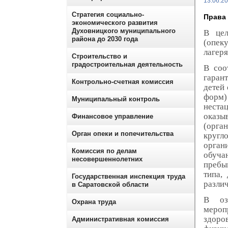
13.06.2
Стратегия социально-
Права 
экономического развития
Духовницкого муниципального
В цел
района до 2030 года
(опек
лагеря
Строительство и
градостроительная деятельность
В соо
гаран
Контрольно-счетная комиссия
детей
форм)
Муниципальный контроль
неста
оказы
Финансовое управление
(орг
Орган опеки и попечительства
кругл
орган
Комиссия по делам
обуча
несовершеннолетних
пребыв
типа,
Государственная инспекция труда
разли
в Саратовской области
В оз
Охрана труда
мероп
здоро
Административная комиссия