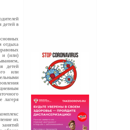
дителей
 детей в
основных
м отдыха
правовых
 и (или)
ыванием,
я детей
ого или
тельными
ровления
 дневным
латочного
е лагеря
омплекс
ление их
 занятий