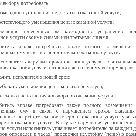
у выбору потребовать:
озмездного устранения недостатков оказанной услуги;
тветствующего уменьшения цены оказанной услуги;
мещения понесенных им расходов по устранению недо
нной услуги своими силами или третьими лицами.
битель вправе потребовать также полного возмещения 
енных ему в связи с недостатками оказанной услуги.
исполнитель нарушил сроки оказания услуги – сроки начала
ния оказания услуги, потребитель по своему выбору вправе
ачить исполнителю новый срок;
ебовать уменьшения цены за оказание услуги;
заться от исполнения договора об оказании услуги.
битель вправе потребовать также полного возмещения 
ненных ему в связи с нарушением сроков оказания 
ченные потребителем новые сроки оказания услуги указы
оре об оказании услуги. В случае нарушения установленны
ия услуги исполнитель уплачивает потребителю за каждый д
рок определен в часах) просрочки неустойку (пеню) в разм