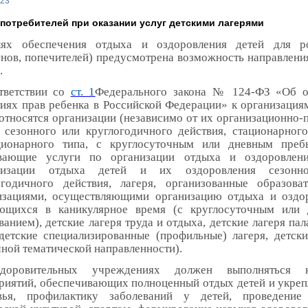
023
потребителей при оказании услуг детскими лагерями
ях обеспечения отдыха и оздоровления детей для ро
унов, попечителей) предусмотрена возможность направления
.
тветствии со
ст. 1
Федерального закона № 124-ФЗ «Об 
тиях прав ребенка в Российской Федерации» к организация
 относятся организации (независимо от их организационно-
 сезонного или круглогодичного действия, стационарного
ционарного типа, с круглосуточным или дневным преб
вающие услуги по организации отдыха и оздоровлени
анизации отдыха детей и их оздоровления сезонн
огодичного действия, лагеря, организованные образова
изациями, осуществляющими организацию отдыха и оздо
ющихся в каникулярное время (с круглосуточным или
анием), детские лагеря труда и отдыха, детские лагеря па
 детские специализированные (профильные) лагеря, детски
чной тематической направленности).
доровительных учреждениях должен выполняться к
риятий, обеспечивающих полноценный отдых детей и укреп
вья, профилактику заболеваний у детей, проведение