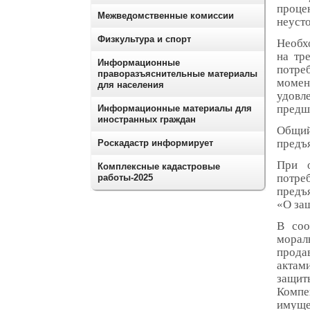
проце
Межведомственные комиссии
неусто
Физкультура и спорт
Необхо
на тр
Информационные
потре
праворазъяснительные материалы
моме
для населения
удов
предш
Информационные материалы для
иностранных граждан
Общий
предъ
Роскадастр информирует
При о
Комплексные кадастровые
потреб
работы-2025
предъ
«О защ
В соо
морал
прода
актам
защит
Компе
имуще