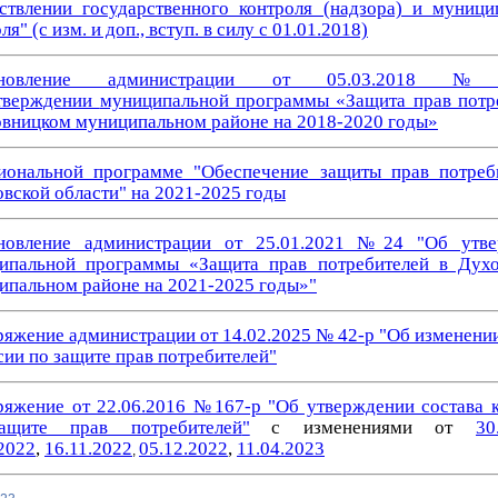
ствлении государственного контроля (надзора) и муници
ля" (с изм. и доп., вступ. в силу с 01.01.2018)
ановление администрации от 05.03.2018
тверждении
муниципальной программы «Защита прав потр
овницком
муниципальном
районе
на 2018-2020 годы»
иональной программе "Обеспечение защиты прав потреб
овской области" на 2021-2025 годы
новление администрации от 25.01.2021 №24 "Об утве
ипальной программы «Защита прав потребителей в Дух
ипальном районе на 2021-2025 годы»"
ряжение администрации от 14.02.2025 № 42-р "Об изменении
сии по защите прав потребителей"
ряжение от 22.06.2016 №167-р "Об утверждении состава 
ащите прав потребителей
"
с изменениями от
30
2022
,
16.11.2022
05.12.2022
,
11.04.2023
,