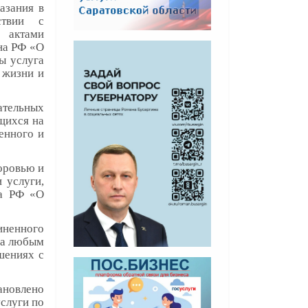
азания в
ствии с
 актами
она РФ «О
ы услуга
 жизни и
ательных
щихся на
енного и
оровью и
 услуги,
на РФ «О
иненного
 за любым
шениях с
тановлено
слуги по