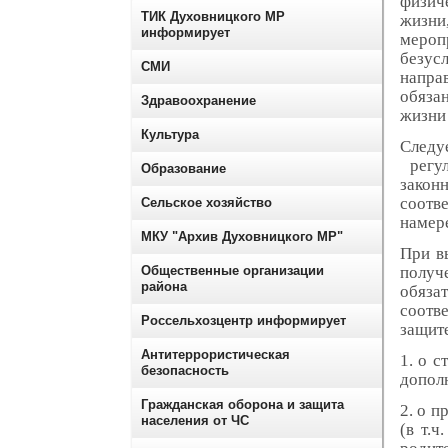
физич
ТИК Духовницкого МР
жизни
информирует
мероп
безус
СМИ
направ
обяза
Здравоохранение
жизни 
Культура
Следу
регул
Образование
закон
соотв
Сельское хозяйство
намере
МКУ "Архив Духовницкого МР"
При в
Общественные организации
получ
района
обяза
соотв
Россельхозцентр информирует
защите
Антитеррористическая
1.
о с
безопасность
дополн
Гражданская оборона и защита
2.
о п
населения от ЧС
(в т.