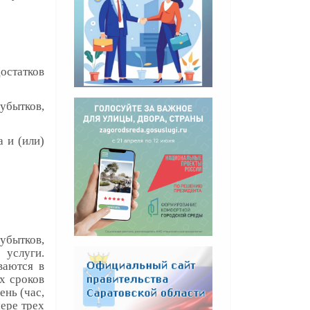
статков
убытков,
 и (или)
:
убытков,
услуги.
ваются в
х сроков
ень (час,
ере трех