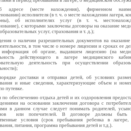
елями в период пребывания в лагере, о медицинском обслуж
б адресе (месте нахождения), фирменном наиме
новании) исполнителя (в т. ч. о месте нахождении лагеря, к
оны), об исполнителях услуг (в т. ч. местонахож
нование), с которыми заключены договоры на оказание мед
 образовательных услуг, страхования и т. д.);
дения о наличии разрешительных документов на оказание
еятельности, в том числе о номере лицензии и сроках ее де
 информация об органе, выдавшем лицензию (на меди
льность действующего в лагере медицинского кабин
овательную деятельность при осуществлении образов
ьности);
порядке доставки и отправки детей, об условиях разм
вания и иные сведения, характеризующие объем и номе
по путевке.
и по обеспечению отдыха детей и их оздоровления предост
дениями на основании заключения договора с потребител
ыми в данном случае следует понимать родителей, усыно
унов или попечителей. В договоре должны быть 
твенные условия (срок пребывания ребенка в лагере,
ания, питания, программа пребывания детей и т.д.).