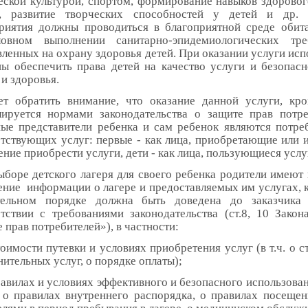
еской культурой, спортом, формирование навыков здоровог
, развитие творческих способностей у детей и др. 
риятия должны проводиться в благоприятной среде обит
ловном выполнении санитарно-эпидемиологических тре
ленных на охрану здоровья детей. При оказании услуги исп
ны обеспечить права детей на качество услуги и безопасн
и здоровья.
ет обратить внимание, что оказание данной услуги, кро
ируется нормами законодательства о защите прав потре
ные представители ребенка и сам ребенок являются потре
етствующих услуг: первые - как лица, приобретающие или
ние приобрести услуги, дети - как лица, пользующиеся усл
ыборе детского лагеря для своего ребенка родители имеют 
ение информации о лагере и предоставляемых им услугах, к
тельном порядке должна быть доведена до заказчика
етствии с требованиями законодательства (ст.8, 10 Зако
 прав потребителей»), в частности:
тоимости путевки и условиях приобретения услуг (в т.ч. о 
ительных услуг, о порядке оплаты);
равилах и условиях эффективного и безопасного использова
ч. о правилах внутреннего распорядка, о правилах посещен