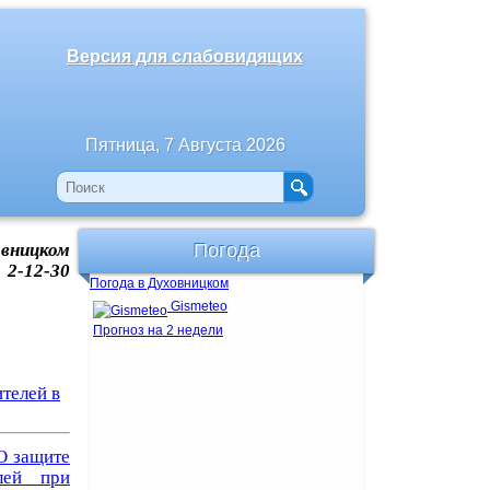
Версия для слабовидящих
Пятница, 7 Августа 2026
ницком
Погода
 2-12-30
Погода в Духовницком
Gismeteo
Прогноз на 2 недели
телей в
"О защите
лей при