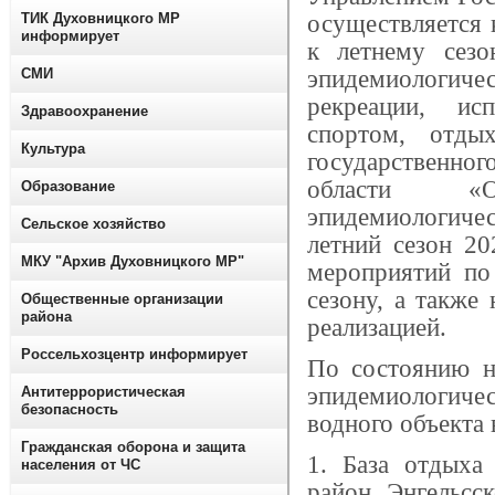
ТИК Духовницкого МР
осуществляется 
информирует
к летнему сезо
СМИ
эпидемиологичес
рекреации, ис
Здравоохранение
спортом, отды
Культура
государственно
области «О
Образование
эпидемиологичес
Сельское хозяйство
летний сезон 20
МКУ "Архив Духовницкого МР"
мероприятий по
сезону, а также
Общественные организации
района
реализацией.
Россельхозцентр информирует
По состоянию на
эпидемиологич
Антитеррористическая
безопасность
водного объекта 
Гражданская оборона и защита
1.
База отдыха 
населения от ЧС
район, Энгельсск