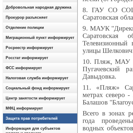
Добровольная народная дружина
8.
ГАУ СО СОЦ 
Саратовская облас
Прокурор разъясняет
9.
МАУК "Дирекци
Отделение полиции
Саратовская о
Миграционный пункт информирует
Телевизионный п
Росреестр информирует
улицы Шелковичн
Росстат информирует
10.
Пляж, МАУ «
Пугачевский р
ФСС информирует
Давыдовка.
Налоговая служба информирует
11.
«Пляж» Сар
Социальный фонд информирует
метрах северо -
Центр занятости информирует
Балашов "Благоус
МФЦ информирует
Всего в зонах р
Защита прав потребителей
года проведен
водных объекто
Информация для субъектов