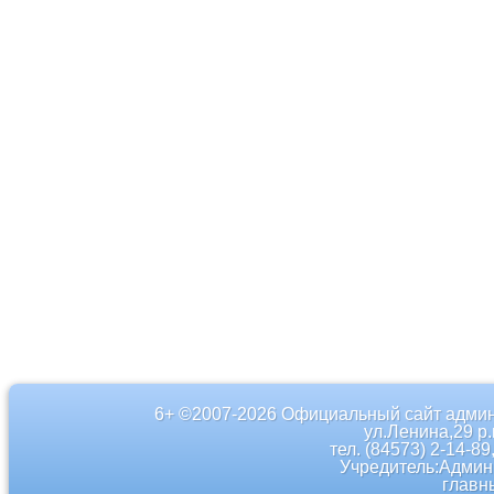
6+ ©2007-2026 Официальный сайт админ
ул.Ленина,29 р
тел. (84573) 2-14-89
Учредитель:Админ
главн