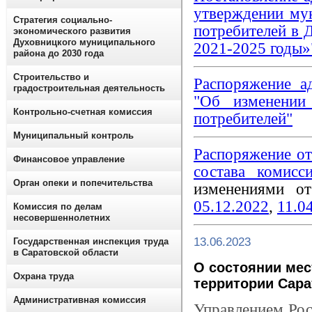
утверждении му
Стратегия социально-
потребителей в 
экономического развития
Духовницкого муниципального
2021-2025 годы»
района до 2030 года
Строительство и
Распоряжение а
градостроительная деятельность
"Об изменении
Контрольно-счетная комиссия
потребителей"
Муниципальный контроль
Распоряжение о
Финансовое управление
состава комисс
Орган опеки и попечительства
изменениями 
05.12.2022
,
11.0
Комиссия по делам
несовершеннолетних
13.06.2023
Государственная инспекция труда
в Саратовской области
О состоянии мес
Охрана труда
территории Сарат
Административная комиссия
Управлением Рос