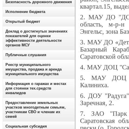
Безопасность дорожного движения
квартал.15, выдел
Исполнение бюджета
2.
МАУ ДО "ДОО
Открытый бюджет
область, м-р-н 
Энгельс, зона Баз
Доклад о достигнутых значениях
показателей для оценки
эффективности деятельности
3.
МАУ ДО «Детс
органов МСУ
Базарный Караб
Публичные слушания
Саратовской обла
Реестр муниципального
4.
МАУ ДОЦ "Салю
имущества, продажа и аренда
муниципального имущества
5.
МАУ ДОЦ "Л
Информация о гаражах и местах
Калиниха.
для стоянки тех.средств
инвалидов
6.
ДОУ "Радуга",
Заречная, 2.
Предоставление земельных
участков многодетным семьям,
участникам СВО и членам их
7.
ЗАО "Парк 
семей
Саратовская обл
Социальная субсидия
пески (о. Городск