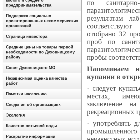
малого и среднего
по санитарн
предпринимательства
паразитологич
Поддержка социально
результатам ла
ориентированных некоммерческих
соответствуют
организаций
отобрано 32 пр
Страница инвестора
проб по сани
Средние цены на товары первой
паразитологиче
необходимости по Духовницкому
пробы соответст
району
Напоминаем н
Совет Духовницкого МО
купании в откр
Независимая оценка качества
работ
·
следует купать
Памятки населению
местах, имеющ
заключение на
Сведения об организациях
рекреационных ц
Экология
·
употреблять д
Качество питьевой воды
промышленного
Раскрытие информации
неизвестных ист