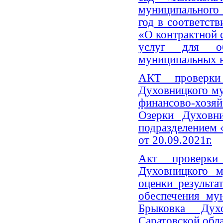
муниципального
год в соответст
«О контрактной с
услуг для об
муниципальных н
АКТ проверки 
Духовницкого м
финансово-хозя
Озерки Духовни
подразделением 
от 20.09.2021г.
Акт проверки 
Духовницкого м
оценки результа
обеспечения 
Брыковка Духо
Саратовской обла