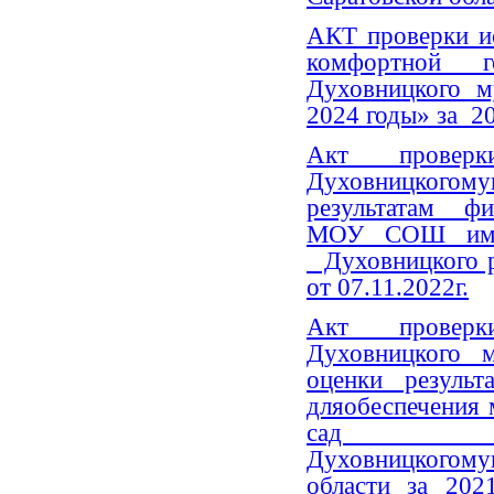
АКТ проверки и
комфортной г
Духовницкого м
2024 годы» за 2
Акт проверки
Духовницко
результатам фи
МОУ СОШ имени
Духовницкого ра
от 07.11.2022г.
Акт проверки
Духовницкого 
оценки результ
дляобеспечения
сад «Бе
Духовницкогом
области за 202