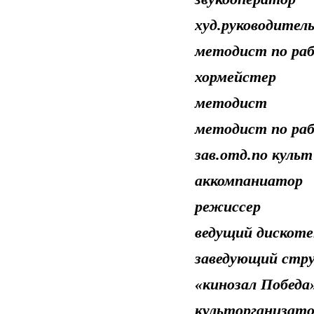
худ.руководит
методист по раб
хормейстер
методист 
методист по раб.
зав.отд.по культ 
аккомпаниат
режиссер 
ведущий дискот
заведующий стру
«кинозал Побе
культорганиза