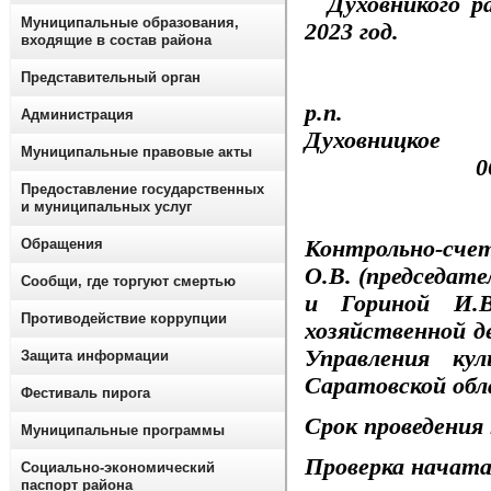
Духовникого ра
Муниципальные образования,
2023 год.
входящие в состав района
Представительный орган
р.п.
Администрация
Дух
Муниципальные правовые акты
06.03.2
Предоставление государственных
и муниципальных услуг
Контрольно-счет
Обращения
О.В.
(председате
Сообщи, где торгуют смертью
и Гориной И.В
Противодействие коррупции
хозяйственной д
Управления ку
Защита информации
Саратовской обла
Фестиваль пирога
Срок проведения
Муниципальные программы
Проверка начат
Социально-экономический
паспорт района