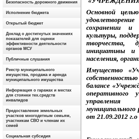
«УЧРЕЖДЕНИ
Безопасность дорожного движения
Основной цель
Исполнение бюджета
удовлетворен
Открытый бюджет
сохранении и 
Доклад о достигнутых значениях
культуры, подде
показателей для оценки
творчества, д
эффективности деятельности
органов МСУ
инициативы и 
населения, орган
Публичные слушания
Имущество «Уч
Реестр муниципального
имущества, продажа и аренда
собственностью
муниципального имущества
балансе «Учрежд
Информация о гаражах и местах
оперативного 
для стоянки тех.средств
управления
инвалидов
муниципального 
Предоставление земельных
от 21.09.2012 г
участков многодетным семьям,
участникам СВО и членам их
семей
Социальная субсидия