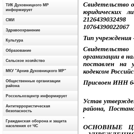
Свидетельство о
ТИК Духовницкого МР
информирует
юридических л
212643
СМИ
107643
Здравоохранение
Тип учреждения 
Культура
Свидетельство
Образование
организации в на
Сельское хозяйство
поставлен на 
кодексом Российс
МКУ "Архив Духовницкого МР"
Общественные организации
Присвоен ИН
района
Россельхозцентр информирует
Устав утвержден
Антитеррористическая
района, Поста
безопасность
Гражданская оборона и защита
ОСНОВНЫЕ Ц
населения от ЧС