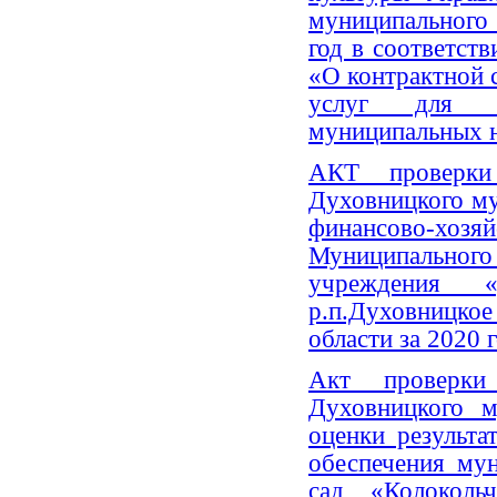
муниципального
год в соответст
«О контрактной с
услуг для о
муниципальных н
АКТ проверки 
Духовницкого м
финансово-
Муниципальног
учреждения 
р.п.Духовницк
области за 2020 
Акт проверки 
Духовницкого м
оценки результа
обеспечения м
сад «Колоколь