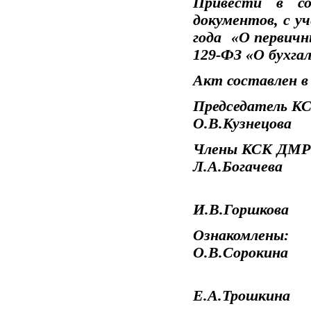
Привести в со
документов, с у
года «О первичн
129-ФЗ «О бухга
Акт составлен в
Предсе
О.В.Кузнецова
Член
Л.А.Богачева
И.В.Горшкова
Озн
О.В.Сор
Е.А.Трошкина