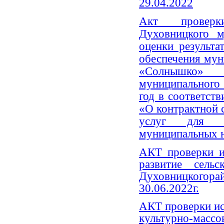
29.04.2022
Акт проверки
Духовницкого м
оценки результа
обеспечения му
«Солнышко»
муниципального
год в соответст
«О контрактной с
услуг для о
муниципальных н
АКТ проверки 
развитие сель
Духовницкогорай
30.06.2022г.
АКТ проверки и
культурно-мас