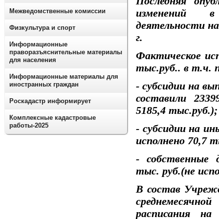
Последняя опуб
изменений в 
Межведомственные комиссии
деятельности на
Физкультура и спорт
г.
Информационные
праворазъяснительные материалы
Фактическое исп
для населения
тыс.руб.. в т.ч.
Информационные материалы для
- субсидии на вы
иностранных граждан
составили 2339
Роскадастр информирует
5185,4 тыс.руб.);
Комплексные кадастровые
работы-2025
- субсидии на ин
исполнено 70,7 т
- собственные 
тыс. руб.(не исп
В состав Учреж
среднемесячн
расписания на