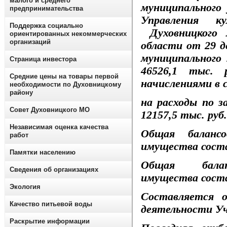
малого и среднего
муниципального
предпринимательства
Управления к
Поддержка социально
Духовницкого 
ориентированных некоммерческих
организаций
области от 29 д
муниципального 
Страница инвестора
46526,1 тыс. 
Средние цены на товары первой
начислениями в с
необходимости по Духовницкому
району
на расходы по з
Совет Духовницкого МО
12157,5 тыс. руб.
Независимая оценка качества
Общая балансо
работ
имущества соста
Памятки населению
Общая бала
Сведения об организациях
имущества соста
Экология
Составляется 
Качество питьевой воды
деятельности У
Раскрытие информации